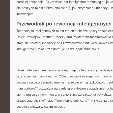
bardziej noticeable. Czym więc jest inteligentna⁢ technologia i jak
dla ⁢naszych‌ miast?‌ Przekonajcie się,​ jak przyszłość urbanistyk
innowacjom!
Przewodnik⁤ po ‍rewolucji inteligentnych 
Technologia⁤ inteligentnych miast ​zmienia oblicze naszych ‍społec
Dzięki rozwojowi Internetu rzeczy oraz ‍systemom monitorowania i 
⁢stają się bardziej innowacyjne i ⁢zrównoważone​ niż kiedykolwiek w
inteligentnych miast ⁢transformuje nasze codzienne życie:
Dzięki‍ inteligentnym rozwiązaniom, miejsca⁣ te ⁢stają się bardziej 
⁢przyjazne dla ‌mieszkańców. ⁤**Zastosowanie inteligentnych sys
pozwala ⁢na oszczędność energii i redukcję emisji​ szkodliwych sub
transportowe** pozwalają na bardziej efektywne zarządzanie ruch
‌się na‍ mniejsze korki i ​ograniczenie zanieczyszczenia⁣ powietrza. 
oświetlenie ‍uliczne** oraz **monitoring‍ publiczny**⁣ przyczyniają s
bezpieczeństwa w całym ‍mieście.