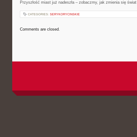
Przyszłość​ miast już⁤ nadeszła – zobaczmy,⁤ jak⁤ zmienia się świ
CATEGORIES:
SERYKORYCINSKIE
Comments are closed.