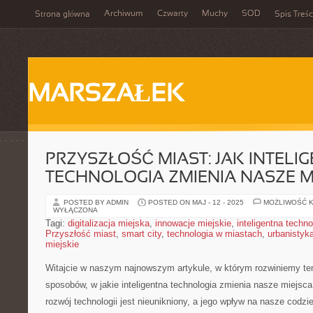
Archiwum
Czwarty
Muchy
SOD
Strona główna
Spis Treśc
MARSZAŁEK
PRZYSZŁOŚĆ MIAST: JAK INTELI
TECHNOLOGIA ZMIENIA NASZE M
POSTED BY ADMIN
POSTED ON MAJ - 12 - 2025
MOŻLIWOŚĆ 
WYŁĄCZONA
Tagi:
digitalizacja miejska
,
innowacje miejskie
,
inteligentna techno
Przyszłość miast
,
smart city
,
technologia w miastach
,
urbanistyk
miejskie
Witajcie w​ naszym⁤ najnowszym artykule, w którym⁤ rozwiniemy te
sposobów,⁤ w jakie inteligentna⁣ technologia zmienia nasze miejsca
rozwój technologii jest nieunikniony, a ‍jego wpływ ‌na nasze codzienn