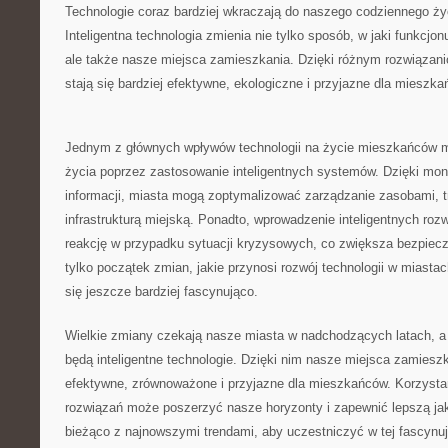
Technologie ⁤coraz bardziej wkraczają do ‌naszego‍ codziennego ⁤ży
‍Inteligentna⁣ technologia zmienia nie tylko sposób, w ‍jaki funkcj
ale także nasze miejsca zamieszkania. Dzięki ⁤różnym rozwiązani
stają⁢ się bardziej efektywne, ekologiczne i ⁢przyjazne dla ⁤mieszk
Jednym ⁣z ⁤głównych wpływów technologii⁢ na⁣ życie mieszkańców mi
życia poprzez zastosowanie inteligentnych systemów. Dzięki monito
informacji, miasta mogą zoptymalizować zarządzanie zasobami, 
infrastrukturą miejską. Ponadto, wprowadzenie inteligentnych roz
reakcję w przypadku sytuacji kryzysowych, ‌co⁤ zwiększa bezpie
tylko początek zmian, ⁤jakie⁢ przynosi rozwój technologii w miastac
⁣się ‍jeszcze bardziej ‌fascynująco.
Wielkie ⁣zmiany ‍czekają nasze miasta⁣ w nadchodzących latach, a 
będą⁣ inteligentne technologie. Dzięki nim nasze miejsca zamieszka
efektywne, ‍zrównoważone i przyjazne dla mieszkańców. ‍Korzyst
rozwiązań może poszerzyć nasze ‍horyzonty i zapewnić lepszą jakoś
bieżąco⁤ z najnowszymi‌ trendami, aby uczestniczyć w tej fascynuj