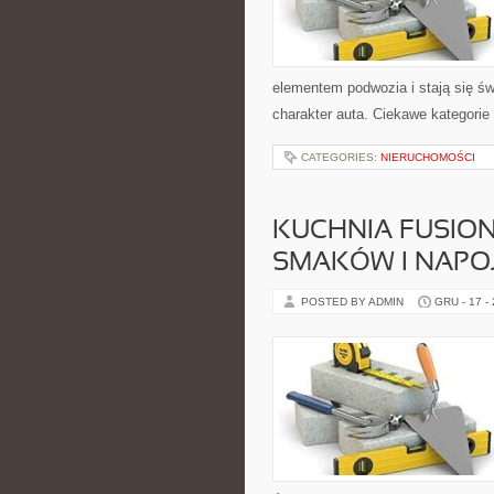
elementem podwozia i stają się 
charakter auta. Ciekawe kategori
CATEGORIES:
NIERUCHOMOŚCI
KUCHNIA FUSION
SMAKÓW I NAPOJ
POSTED BY ADMIN
GRU - 17 -