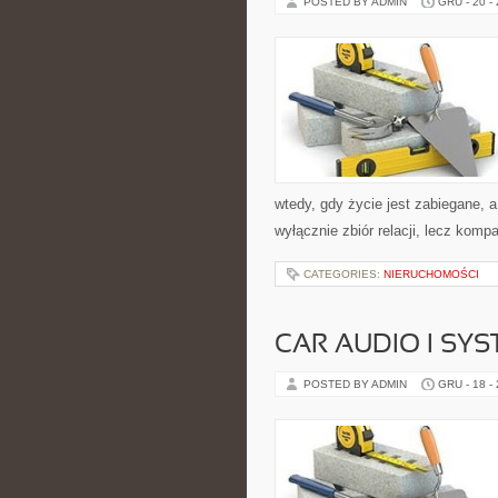
POSTED BY ADMIN
GRU - 20 -
wtedy, gdy życie jest zabiegane, 
wyłącznie zbiór relacji, lecz kom
CATEGORIES:
NIERUCHOMOŚCI
CAR AUDIO I SY
POSTED BY ADMIN
GRU - 18 -