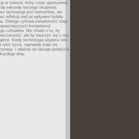
acje w świecie, który coraz agresywniej
żdą sekundę naszego skupienia.
ez technologii jest niemożliwa, ale
ez refleksji nad jej wpływem byłaby
na. Dlatego cyfrowa świadomość staje
najważniejszych kompetencji
o człowieka. Nie chodzi o to, by
oczesność, ale by nauczyć się z niej
drze. Kiedy technologia wspiera cele,
a rytm życia, naprawdę staje się
ozwoju. I właśnie do takiego podejścia
 każdego dnia.