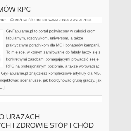
EMÓW RPG
RECENZJE
 2025
MOŻLIWOŚĆ KOMENTOWANIA
ZOSTAŁA WYŁĄCZONA
SYSTEMÓW
RPG
GryFabularne.pl to portal poświęcony w całości grom
fabularnym, rozgrywkom, uniwersom, a także
praktycznym poradnikom dla MG i bohaterów kampanii.
To miejsce, w którym zamiłowanie do fabuły łączy się z
konkretnymi zasobami pomagającymi prowadzić sesje
RPG na profesjonalnym poziomie, a także wprowadzać
a GryFabularne.pl znajdziesz kompleksowe artykuły dla MG,
 projektować scenariusze, jak koordynować grupą graczy, jak
[…]
PO URAZACH
H I ZDROWIE STÓP I CHÓD