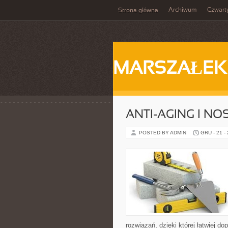
Archiwum
Czwart
Strona główna
MARSZAŁEK
ANTI-AGING I NO
POSTED BY ADMIN
GRU - 21 -
rozwiązań, dzięki której łatwiej d