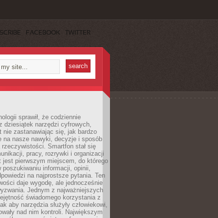
SCRIBE
FACEBOOK
TWITTER
ologii sprawił, że codziennie
 dziesiątek narzędzi cyfrowych,
 nie zastanawiając się, jak bardzo
e na nasze nawyki, decyzje i sposób
 rzeczywistości. Smartfon stał się
nikacji, pracy, rozrywki i organizacji
et jest pierwszym miejscem, do którego
poszukiwaniu informacji, opinii,
odpowiedzi na najprostsze pytania. Ten
wości daje wygodę, ale jednocześnie
wyzwania. Jednym z najważniejszych
iejętność świadomego korzystania z
 tak aby narzędzia służyły człowiekowi,
owały nad nim kontroli. Największym