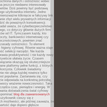
 ochrona danych i ostrożność wobec
wa jeszcze niedawno interesowały
pertów. Dziś powinny być podstawą
ego użytkownika internetu. Jedno
 nierozważne kliknięcie w fałszywy link
anie zbyt wielu prywatnych informacji
zić do poważnych konsekwencji.
nadal uważa, że cyberbezpieczeństwo
łego, co dotyczy głównie dużych firm
stów od IT. Tymczasem każdy, kto
oczty, bankowości internetowej czy
ecznościowych, powinien znać
zasady ostrożności. To element
higieny cyfrowej. Równie ważna staje
ość selekcji narzędzi. Nie każda
prawia produktywność i nie każdy nowy
zywiście ułatwia życie. Czasem
wiązania okazują się skuteczniejsze
ane platformy pełne funkcji, z których
ie korzysta. Człowiek świadomy
nie nie ulega każdej nowince tylko
jest popularna. Zastanawia się, czy
zie odpowiada na konkretną potrzebę,
 tworzy wrażenie nowoczesności. Taka
zędza czas, pieniądze i energię. W
wania doświadczenia świat cyfrowy
zypominać
blog dla zaawansowanych
użytkownik cieszy się z
h możliwości, ale później zauważa, że
artość daje dopiero głębsze