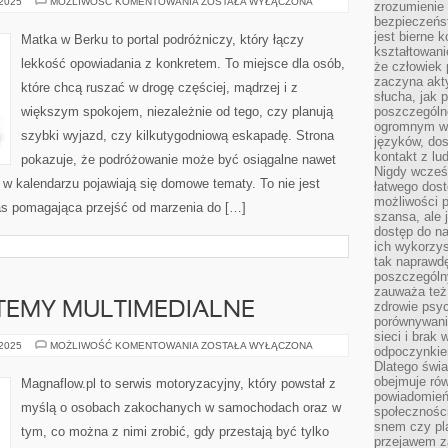
LOS
 2025
MOŻLIWOŚĆ KOMENTOWANIA
ZOSTAŁA WYŁĄCZONA
zrozumienie 
ANGELES
bezpieczeńs
I
ISTANBUL
jest bierne 
Matka w Berku to portal podróżniczy, który łączy
kształtowani
lekkość opowiadania z konkretem. To miejsce dla osób,
że człowiek 
zaczyna akt
które chcą ruszać w drogę częściej, mądrzej i z
słucha, jak 
większym spokojem, niezależnie od tego, czy planują
poszczególn
ogromnym ws
szybki wyjazd, czy kilkutygodniową eskapadę. Strona
języków, dos
kontakt z lu
pokazuje, że podróżowanie może być osiągalne nawet
Nigdy wcześn
a w kalendarzu pojawiają się domowe tematy. To nie jest
łatwego dost
możliwości p
pas pomagająca przejść od marzenia do […]
szansa, ale
dostęp do na
ich wykorzys
tak naprawd
poszczególn
zauważa też
zdrowie psyc
STEMY MULTIMEDIALNE
porównywani
sieci i brak
CAR
 2025
MOŻLIWOŚĆ KOMENTOWANIA
ZOSTAŁA WYŁĄCZONA
odpoczynkie
AUDIO
Dlatego świa
I
SYSTEMY
obejmuje ró
Magnaflow.pl to serwis motoryzacyjny, który powstał z
MULTIMEDIALNE
powiadomień
myślą o osobach zakochanych w samochodach oraz w
społeczności
snem czy pla
tym, co można z nimi zrobić, gdy przestają być tylko
przejawem z