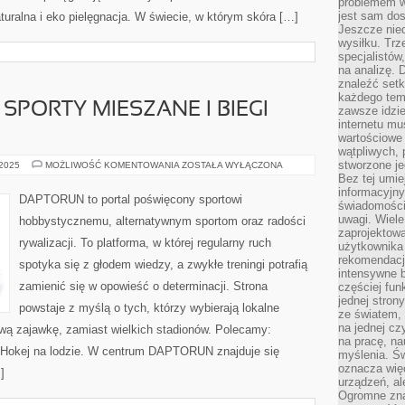
problemem w
jest sam dos
turalna i eko pielęgnacja. W świecie, w którym skóra […]
Jeszcze nie
wysiłku. Trz
specjalistów
na analizę. 
znaleźć set
każdego tem
 SPORTY MIESZANE I BIEGI
zawsze idzie
internetu mu
wartościowe
wątpliwych, 
stworzone je
KORFBALL
 2025
MOŻLIWOŚĆ KOMENTOWANIA
ZOSTAŁA WYŁĄCZONA
I
Bez tej umie
INNE
informacyjn
SPORTY
DAPTORUN to portal poświęcony sportowi
MIESZANE
świadomości
I
uwagi. Wiele 
hobbystycznemu, alternatywnym sportom oraz radości
BIEGI
zaprojektow
NARCIARSKIE
rywalizacji. To platforma, w której regularny ruch
użytkownika 
rekomendacje
spotyka się z głodem wiedzy, a zwykłe treningi potrafią
intensywne b
zamienić się w opowieść o determinacji. Strona
częściej fun
jednej stron
powstaje z myślą o tych, którzy wybierają lokalne
ze światem, 
na jednej cz
tową zajawkę, zamiast wielkich stadionów. Polecamy:
na pracę, na
i Hokej na lodzie. W centrum DAPTORUN znajduje się
myślenia. Św
oznacza więc
]
urządzeń, al
Ogromne zna