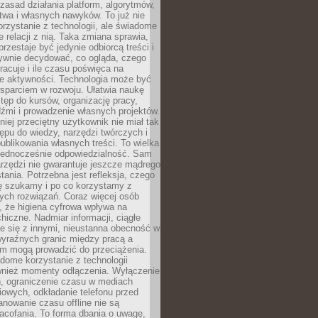
zasad działania platform, algorytmów,
twa i własnych nawyków. To już nie
korzystanie z technologii, ale świadome
e relacji z nią. Taka zmiana sprawia,
przestaje być jedynie odbiorcą treści i
ywnie decydować, co ogląda, czego
pracuje i ile czasu poświęca na
e aktywności. Technologia może być
parciem w rozwoju. Ułatwia naukę
tęp do kursów, organizację pracy,
dźmi i prowadzenie własnych projektów.
iej przeciętny użytkownik nie miał tak
ępu do wiedzy, narzędzi twórczych i
ublikowania własnych treści. To wielka
 jednocześnie odpowiedzialność. Sam
rzędzi nie gwarantuje jeszcze mądrego
tania. Potrzebna jest refleksja, czego
ę szukamy i po co korzystamy z
ych rozwiązań. Coraz więcej osób
, że higiena cyfrowa wpływa na
hiczne. Nadmiar informacji, ciągłe
e się z innymi, nieustanna obecność w
 wyraźnych granic między pracą a
m mogą prowadzić do przeciążenia.
dome korzystanie z technologii
wnież momenty odłączenia. Wyłączenie
, ograniczenie czasu w mediach
owych, odkładanie telefonu przed
nowanie czasu offline nie są
acofania. To forma dbania o uwagę,