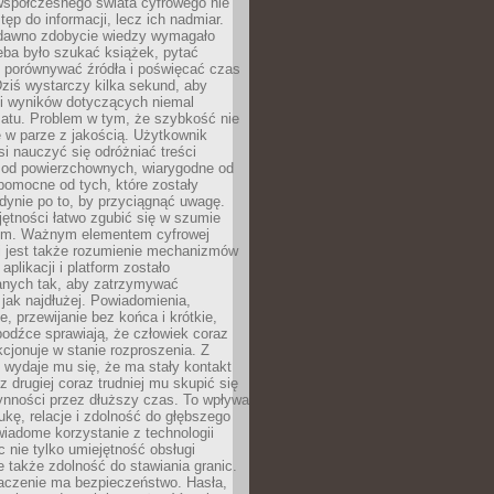
spółczesnego świata cyfrowego nie
tęp do informacji, lecz ich nadmiar.
dawno zdobycie wiedzy wymagało
eba było szukać książek, pytać
, porównywać źródła i poświęcać czas
Dziś wystarczy kilka sekund, aby
ki wyników dotyczących niemal
atu. Problem w tym, że szybkość nie
 w parze z jakością. Użytkownik
si nauczyć się odróżniać treści
 od powierzchownych, wiarygodne od
pomocne od tych, które zostały
dynie po to, by przyciągnąć uwagę.
jętności łatwo zgubić się w szumie
ym. Ważnym elementem cyfrowej
 jest także rozumienie mechanizmów
aplikacji i platform zostało
anych tak, aby zatrzymywać
jak najdłużej. Powiadomienia,
, przewijanie bez końca i krótkie,
odźce sprawiają, że człowiek coraz
kcjonuje w stanie rozproszenia. Z
y wydaje mu się, że ma stały kontakt
z drugiej coraz trudniej mu skupić się
ynności przez dłuższy czas. To wpływa
ukę, relacje i zdolność do głębszego
iadome korzystanie z technologii
 nie tylko umiejętność obsługi
e także zdolność do stawiania granic.
czenie ma bezpieczeństwo. Hasła,