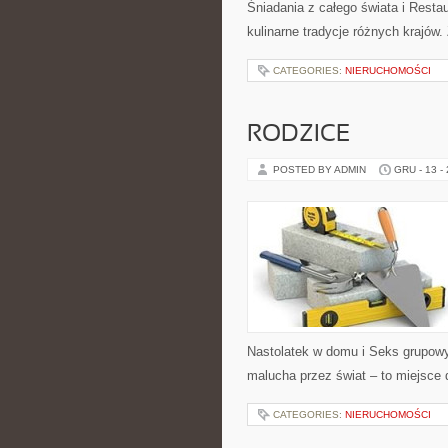
Śniadania z całego świata i Resta
kulinarne tradycje różnych krajów
CATEGORIES:
NIERUCHOMOŚCI
RODZICE
POSTED BY ADMIN
GRU - 13 -
Nastolatek w domu i Seks grupowy
malucha przez świat – to miejsce 
CATEGORIES:
NIERUCHOMOŚCI