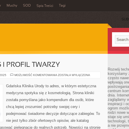
y
Muchy
SOD
Tagi
Spis Treści
SUB
S I PROFIL TWARZY
Rozwój techn
korzystamy z
ANTI-
 2025
MOŻLIWOŚĆ KOMENTOWANIA
ZOSTAŁA WYŁĄCZONA
często nawet
AGING
I
wpływają on
NOS
Gdańska Klinika Urody to adres, w którym estetyczna
postrzegania
I
centrum komu
PROFIL
medycyna spotyka się z kosmetologią. Strona kliniki
TWARZY
dnia. Intern
zaglądamy w 
została pomyślana jako kompendium dla osób, które
inspiracji i 
chcą lepiej zrozumieć potrzeby swojej cery i
ogrom możli
rodzi nowe 
podejmować świadome decyzje dotyczące zabiegów. To
staje się um
nie jest tylko zbiór ofertowych opisów, ale katalog
technologii,
a nie przejm
opasować pielęgnację do realnych potrzeb. Nowości na stronie