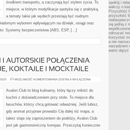
środkiem transportu, a zaczynają być stylem życia. To
spokój i rel
walczy o ka
miejsce, w którym modyfikacje spotyka się z praktyką,
Przyszłość b
przyszłość b
a tematy takie jak wydech przestają być nudnym
niebezpiecz
świadomym wyborem wpływającym na dźwięk, osiągi oraz
się jedną z 
współczesneg
e to: Systemy bezpieczeństwa (ABS, ESP, […]
odrzucać now
korzystać mą
a nie narzuc
narzędziem r
warto dążyć
 I AUTORSKIE POŁĄCZENIA
E, KOKTAJLE I MOCKTAILE
KUCHNIA
 2025
MOŻLIWOŚĆ KOMENTOWANIA
ZOSTAŁA WYŁĄCZONA
FUSION
I
AUTORSKIE
Avalon Club to blog kulinarny, który łączy miłość do
POŁĄCZENIA
SMAKÓW
kuchni z doświadczeniem przy stole. To miejsce dla
I
NAPOJE,
łasuchów, którzy chcą gotować odważniej. Jeśli lubisz,
KOKTAJLE
I
gdy aromat przypraw prowadzi Cię dalej niż mapa, a
MOCKTAILE
talerz staje się zaproszeniem do podróży, Avalon Club
jest jak gastronomiczny kompas. Przeczytaj koniecznie