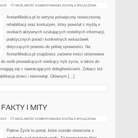
REHABILITACJA
 2025
MOŻLIWOŚĆ KOMENTOWANIA
ZOSTAŁA WYŁĄCZONA
PO
URAZACH
KOMUNIKACYJNYCH
ArstanMedica.pl to witryna poświęcony nowoczesnej
I
ZDROWIE
rehabilitacji oraz kontuzjom, który powstał z myślą o
STÓP
I
osobach aktywnych szukających rzetelnych informacji,
CHÓD
praktycznych porad i konkretnych wskazówek
dotyczących powrotu do pełnej sprawności. Na
ArstanMedica.pl znajdziesz zarówno treści skierowane
i do osób prowadzących siedzący tryb życia, a także do
zmagają się z nawracającymi dolegliwościami. Zobacz też:
bilitacja dzieci i niemowląt. Głównym […]
FAKTY I MITY
OGRODOWE
 2025
MOŻLIWOŚĆ KOMENTOWANIA
ZOSTAŁA WYŁĄCZONA
DIY
I
FAKTY
Piękne Życie to portal, które zostało stworzone z
I
MITY
zachwytu nad światem urody. To nowoczesny blog,