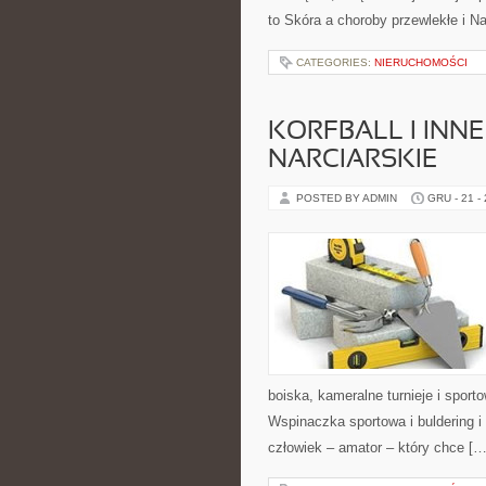
to Skóra a choroby przewlekłe i Na
CATEGORIES:
NIERUCHOMOŚCI
KORFBALL I INNE
NARCIARSKIE
POSTED BY ADMIN
GRU - 21 -
boiska, kameralne turnieje i spor
Wspinaczka sportowa i buldering 
człowiek – amator – który chce […