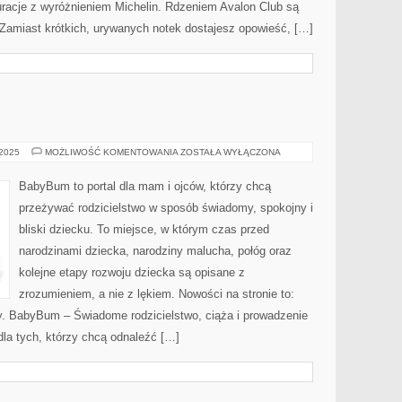
uracje z wyróżnieniem Michelin. Rdzeniem Avalon Club są
. Zamiast krótkich, urywanych notek dostajesz opowieść, […]
RODZICE
 2025
MOŻLIWOŚĆ KOMENTOWANIA
ZOSTAŁA WYŁĄCZONA
BabyBum to portal dla mam i ojców, którzy chcą
przeżywać rodzicielstwo w sposób świadomy, spokojny i
bliski dziecku. To miejsce, w którym czas przed
narodzinami dziecka, narodziny malucha, połóg oraz
kolejne etapy rozwoju dziecka są opisane z
zrozumieniem, a nie z lękiem. Nowości na stronie to:
. BabyBum – Świadome rodzicielstwo, ciąża i prowadzenie
dla tych, którzy chcą odnaleźć […]