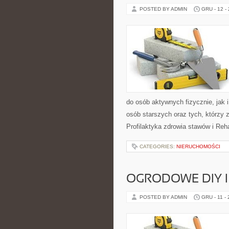
POSTED BY ADMIN
GRU - 12 -
do osób aktywnych fizycznie, jak 
osób starszych oraz tych, którzy 
Profilaktyka zdrowia stawów i Reha
CATEGORIES:
NIERUCHOMOŚCI
OGRODOWE DIY I 
POSTED BY ADMIN
GRU - 11 -