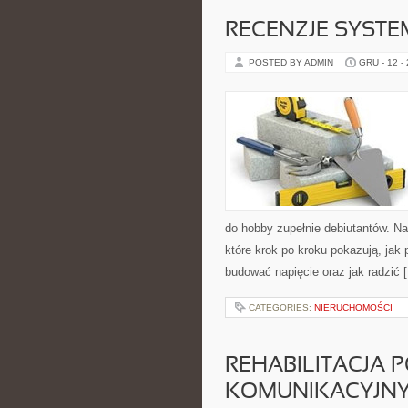
RECENZJE SYST
POSTED BY ADMIN
GRU - 12 -
do hobby zupełnie debiutantów. N
które krok po kroku pokazują, jak
budować napięcie oraz jak radzić 
CATEGORIES:
NIERUCHOMOŚCI
REHABILITACJA 
KOMUNIKACYJNYC