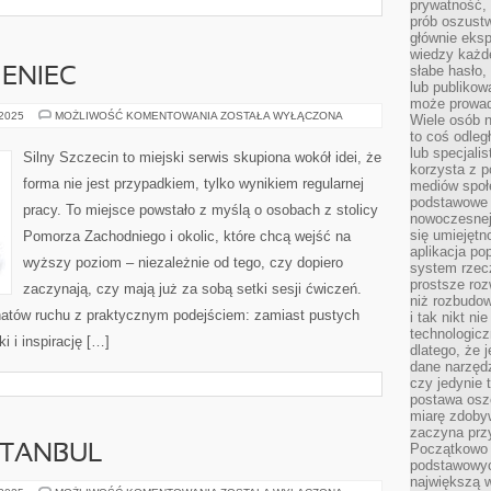
prywatność,
prób oszust
głównie eks
wiedzy każd
słabe hasło,
IENIEC
lub publikow
może prowad
BARLINEK
 2025
MOŻLIWOŚĆ KOMENTOWANIA
ZOSTAŁA WYŁĄCZONA
Wiele osób 
I
to coś odleg
ZŁOCIENIEC
lub specjali
Silny Szczecin to miejski serwis skupiona wokół idei, że
korzysta z p
forma nie jest przypadkiem, tylko wynikiem regularnej
mediów społ
podstawowe 
pracy. To miejsce powstało z myślą o osobach z stolicy
nowoczesnej 
się umiejętn
Pomorza Zachodniego i okolic, które chcą wejść na
aplikacja po
wyższy poziom – niezależnie od tego, czy dopiero
system rzec
prostsze roz
zaczynają, czy mają już za sobą setki sesji ćwiczeń.
niż rozbudow
onatów ruchu z praktycznym podejściem: zamiast pustych
i tak nikt n
technologicz
 i inspirację […]
dlatego, że 
dane narzęd
czy jedynie
postawa oszc
miarę zdoby
zaczyna pr
Początkowo 
ISTANBUL
podstawowyc
największą w