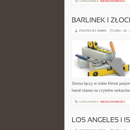
CATEGORIES:
NIERUCHOMOŚCI
BARLINEK I ZŁOC
POSTED BY ADMIN
GRU - 20 -
Strona łączy w sobie klimat pasj
haseł stawia na czytelne wskazówki
CATEGORIES:
NIERUCHOMOŚCI
LOS ANGELES I 