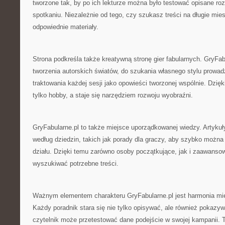
tworzone tak, by po ich lekturze można było testować opisane r
spotkaniu. Niezależnie od tego, czy szukasz treści na długie mies
odpowiednie materiały.
Strona podkreśla także kreatywną stronę gier fabularnych. GryFa
tworzenia autorskich światów, do szukania własnego stylu prowad
traktowania każdej sesji jako opowieści tworzonej wspólnie. Dzię
tylko hobby, a staje się narzędziem rozwoju wyobraźni.
GryFabularne.pl to także miejsce uporządkowanej wiedzy. Artyku
według dziedzin, takich jak porady dla graczy, aby szybko można
działu. Dzięki temu zarówno osoby początkujące, jak i zaawans
wyszukiwać potrzebne treści.
Ważnym elementem charakteru GryFabularne.pl jest harmonia mię
Każdy poradnik stara się nie tylko opisywać, ale również pokazyw
czytelnik może przetestować dane podejście w swojej kampanii. T