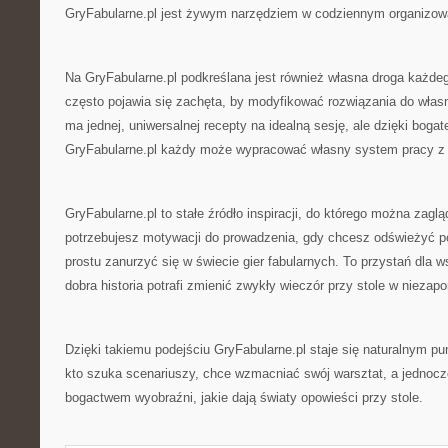
GryFabularne.pl jest żywym narzędziem w codziennym organizowa
Na GryFabularne.pl podkreślana jest również własna droga każde
często pojawia się zachęta, by modyfikować rozwiązania do włas
ma jednej, uniwersalnej recepty na idealną sesję, ale dzięki bogat
GryFabularne.pl każdy może wypracować własny system pracy z
GryFabularne.pl to stałe źródło inspiracji, do którego można zag
potrzebujesz motywacji do prowadzenia, gdy chcesz odświeżyć po
prostu zanurzyć się w świecie gier fabularnych. To przystań dla w
dobra historia potrafi zmienić zwykły wieczór przy stole w niezap
Dzięki takiemu podejściu GryFabularne.pl staje się naturalnym pu
kto szuka scenariuszy, chce wzmacniać swój warsztat, a jednocz
bogactwem wyobraźni, jakie dają światy opowieści przy stole.