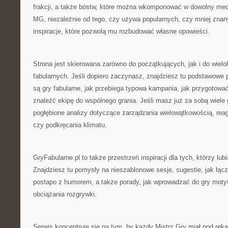
frakcji, a także bóstw, które można wkomponować w dowolny mec
MG, niezależnie od tego, czy używa popularnych, czy mniej znan
inspiracje, które pozwolą mu rozbudować własne opowieści.
Strona jest skierowana zarówno do początkujących, jak i do wielol
fabularnych. Jeśli dopiero zaczynasz, znajdziesz tu podstawowe 
są gry fabularne, jak przebiega typowa kampania, jak przygotować
znaleźć ekipę do wspólnego grania. Jeśli masz już za sobą wiele 
pogłębione analizy dotyczące zarządzania wielowątkowością, rea
czy podkręcania klimatu.
GryFabularne.pl to także przestrzeń inspiracji dla tych, którzy lu
Znajdziesz tu pomysły na nieszablonowe sesje, sugestie, jak łącz
postapo z humorem, a także porady, jak wprowadzać do gry moty
obciążania rozgrywki.
Serwis koncentruje się na tym, by każdy Mistrz Gry miał pod ręką