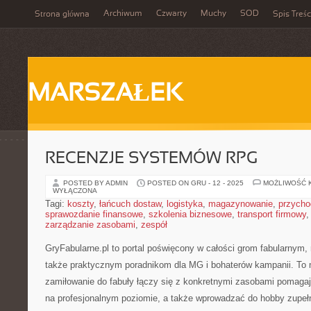
Archiwum
Czwarty
Muchy
SOD
Strona główna
Spis Treśc
MARSZAŁEK
RECENZJE SYSTEMÓW RPG
POSTED BY ADMIN
POSTED ON GRU - 12 - 2025
MOŻLIWOŚĆ 
WYŁĄCZONA
Tagi:
koszty
,
łańcuch dostaw
,
logistyka
,
magazynowanie
,
przycho
sprawozdanie finansowe
,
szkolenia biznesowe
,
transport firmowy
zarządzanie zasobami
,
zespół
GryFabularne.pl to portal poświęcony w całości grom fabularnym
także praktycznym poradnikom dla MG i bohaterów kampanii. To 
zamiłowanie do fabuły łączy się z konkretnymi zasobami pomag
na profesjonalnym poziomie, a także wprowadzać do hobby zupełn