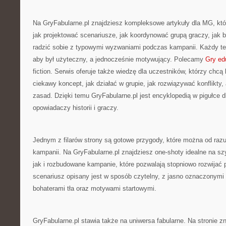
Na GryFabularne.pl znajdziesz kompleksowe artykuły dla MG, któ
jak projektować scenariusze, jak koordynować grupą graczy, jak 
radzić sobie z typowymi wyzwaniami podczas kampanii. Każdy te
aby był użyteczny, a jednocześnie motywujący. Polecamy
Gry ed
fiction. Serwis oferuje także wiedzę dla uczestników, którzy chcą 
ciekawy koncept, jak działać w grupie, jak rozwiązywać konflikty,
zasad. Dzięki temu GryFabularne.pl jest encyklopedią w pigułce dl
opowiadaczy historii i graczy.
Jednym z filarów strony są gotowe przygody, które można od raz
kampanii. Na GryFabularne.pl znajdziesz one-shoty idealne na s
jak i rozbudowane kampanie, które pozwalają stopniowo rozwijać 
scenariusz opisany jest w sposób czytelny, z jasno oznaczonym
bohaterami tła oraz motywami startowymi.
GryFabularne.pl stawia także na uniwersa fabularne. Na stronie zn