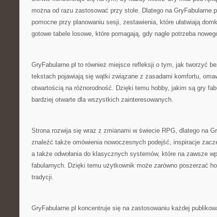
można od razu zastosować przy stole. Dlatego na GryFabularne.pl
pomocne przy planowaniu sesji, zestawienia, które ułatwiają dom
gotowe tabele losowe, które pomagają, gdy nagle potrzeba nowe
GryFabularne.pl to również miejsce refleksji o tym, jak tworzyć 
tekstach pojawiają się wątki związane z zasadami komfortu, oma
otwartością na różnorodność. Dzięki temu hobby, jakim są gry fabu
bardziej otwarte dla wszystkich zainteresowanych.
Strona rozwija się wraz z zmianami w świecie RPG, dlatego na G
znaleźć także omówienia nowoczesnych podejść, inspiracje zaczer
a także odwołania do klasycznych systemów, które na zawsze wpis
fabularnych. Dzięki temu użytkownik może zarówno poszerzać hor
tradycji.
GryFabularne.pl koncentruje się na zastosowaniu każdej publikowa