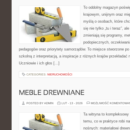
To oddolny magazyn poświę
krajowym, unijnym oraz mi
myślą o osobach, które chc
się nie tylko „tu i teraz”, a
zmieniają się programy, me
podopiecznych, oczekiwani
pedagogów oraz priorytety samorządów. To miejsce stworzone po 
szkolną z interpretacją, a inspiracje z różnych krajów przekładać
Uczniowie i ich głos […]
CATEGORIES:
NIERUCHOMOŚCI
MEBLE DREWNIANE
POSTED BY ADMIN
LUT - 13 - 2026
MOŻLIWOŚĆ KOMENTOWA
Ta witryna to kompleksowy
temu, co w praktyce robi na
nośnych: materiałowi drew