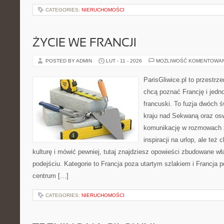
CATEGORIES:
NIERUCHOMOŚCI
ŻYCIE WE FRANCJI
POSTED BY ADMIN
LUT - 11 - 2026
MOŻLIWOŚĆ KOMENTOWA
ParisGliwice.pl to przestrz
chcą poznać Francję i jedno
francuski. To fuzja dwóch 
kraju nad Sekwaną oraz osw
komunikację w rozmowach z
inspiracji na urlop, ale te
kulturę i mówić pewniej, tutaj znajdziesz opowieści zbudowane 
podejściu. Kategorie to Francja poza utartym szlakiem i Francja 
centrum […]
CATEGORIES:
NIERUCHOMOŚCI