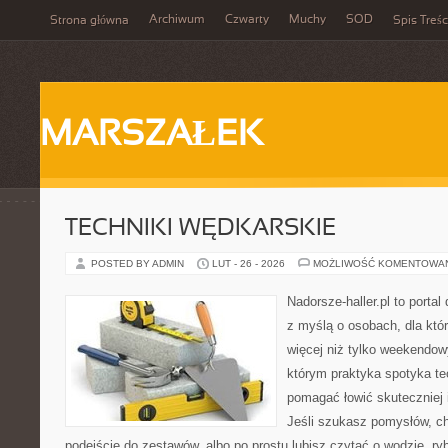
Archiwum
Czwarty
Muchy
SOD
Strona główna
Spis Treśc
MARSZAŁEK
TECHNIKI WĘDKARSKIE
POSTED BY ADMIN
LUT - 26 - 2026
MOŻLIWOŚĆ KOMENTOWA
Nadorsze-haller.pl to portal
z myślą o osobach, dla któ
więcej niż tylko weekendo
którym praktyka spotyka te
pomagać łowić skuteczniej 
Jeśli szukasz pomysłów, c
podejście do zestawów, albo po prostu lubisz czytać o wodzie, ryb