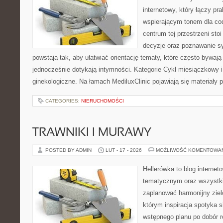
internetowy, który łączy pr
wspierającym tonem dla co
centrum tej przestrzeni sto
decyzje oraz poznawanie s
powstają tak, aby ułatwiać orientację tematy, które często bywaj
jednocześnie dotykają intymności. Kategorie Cykl miesiączkowy i
ginekologiczne. Na łamach MediluxClinic pojawiają się materiały
CATEGORIES:
NIERUCHOMOŚCI
TRAWNIKI I MURAWY
POSTED BY ADMIN
LUT - 17 - 2026
MOŻLIWOŚĆ KOMENTOWA
Hellerówka to blog interne
tematycznym oraz wszystk
zaplanować harmonijny ziel
którym inspiracja spotyka s
wstępnego planu po dobór r