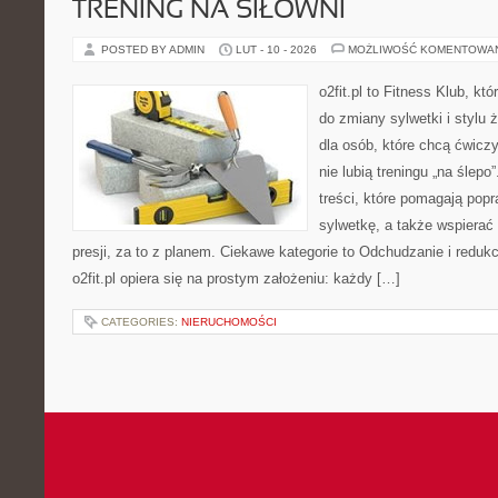
TRENING NA SIŁOWNI
POSTED BY ADMIN
LUT - 10 - 2026
MOŻLIWOŚĆ KOMENTOWA
o2fit.pl to Fitness Klub, k
do zmiany sylwetki i stylu 
dla osób, które chcą ćwicz
nie lubią treningu „na ślepo
treści, które pomagają pop
sylwetkę, a także wspiera
presji, za to z planem. Ciekawe kategorie to Odchudzanie i redukcj
o2fit.pl opiera się na prostym założeniu: każdy […]
CATEGORIES:
NIERUCHOMOŚCI