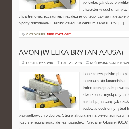
po kroku, jak dbać o profila
charakter w duchu fair play.
chcą trenować rozsądniej, niezależnie od tego, czy są na etapie
Sporty drużynowe i Trening dzieci. W centrum serwisu stoi […]
CATEGORIES:
NIERUCHOMOŚCI
AVON (WIELKA BRYTANIA/USA)
POSTED BY ADMIN
LUT - 23 - 2026
MOŻLIWOŚĆ KOMENTOWA
johnmasters-polska.pl to pl
interesują się kosmetykami
trafne decyzje zakupowe or
stworzone z myślą o tych, k
nakładają na cerę, jak dzia
budować codzienny rytuał 
przypadkowych wyborów. Strona skupia się na pielęgnacji rozumia
liczy się regularność, ale też rozsądek. Polecamy Glossier (USA) 