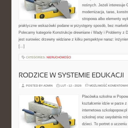
nośnych. Jeżeli interesuje
modernizacja, taras, konst
stropowa albo elementy wy
praktyczne wskazówki podane w przystępny sposób, bez marketi
Polecamy kategorie Konstrukcje drewniane i Wady i Problemy z
jest surowiec drzewny widziane z kilku perspektyw naraz: inżynier
[…]
CATEGORIES:
NIERUCHOMOŚCI
RODZICE W SYSTEMIE EDUKACJI
POSTED BY ADMIN
LUT - 12 - 2026
MOŻLIWOŚĆ KOMENTOWA
Placówka szkolna w Popowi
kształcenie idzie w parze z
internetowa szkolapopow.pl
szkolnej oraz uwydatnia mi
dzieci. To portret o uczeniu