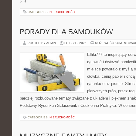
[…]
CATEGORIES:
NIERUCHOMOŚCI
PORADY DLA SAMOUKÓW
POSTED BY ADMIN
LUT - 21 - 2026
MOŻLIWOŚĆ KOMENTOWA
Elfiki777 to inspirujący ser
rysować i ćwiczyć handwrit
miejsce powstało z myślą o
ołówka, cenią papier i chc
rysunku oraz piśmie. Stron
pierwszych prób, przez regu
bardziej rozbudowane tematy związane z układem i pięknem znak
Podstawy Rysunku i Szkicownik i Codzienna Praktyka. W centrum
CATEGORIES:
NIERUCHOMOŚCI