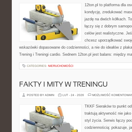
12ton.pl to platforma dla o
kondycję, zredukować masę 
jazdę na dwóch kółkach. To
łączy się z dobrym samopo
celów jest realistyczne. Je
chcesz uporządkować swoje 
wskazówki dopasowane do codzienności, a nie do ideałów z plakat
Trening i Treningi cardio. Sednem 12ton.pl jest balans: między m
CATEGORIES:
NIERUCHOMOŚCI
FAKTY I MITY W TRENINGU
POSTED BY ADMIN
LUT - 24 - 2026
MOŻLIWOŚĆ KOMENTOWA
TKKF Sieraków to punkt odn
traktują aktywność nie jako
styl życia. Serwis łączy po
codziennością: pokazuje, 