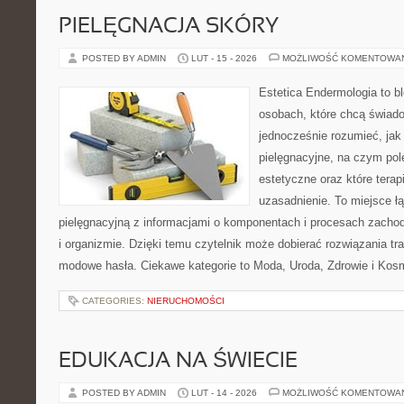
PIELĘGNACJA SKÓRY
POSTED BY ADMIN
LUT - 15 - 2026
MOŻLIWOŚĆ KOMENTOWA
Estetica Endermologia to b
osobach, które chcą świado
jednocześnie rozumieć, jak 
pielęgnacyjne, na czym po
estetyczne oraz które tera
uzasadnienie. To miejsce ł
pielęgnacyjną z informacjami o komponentach i procesach zacho
i organizmie. Dzięki temu czytelnik może dobierać rozwiązania tra
modowe hasła. Ciekawe kategorie to Moda, Uroda, Zdrowie i Kos
CATEGORIES:
NIERUCHOMOŚCI
EDUKACJA NA ŚWIECIE
POSTED BY ADMIN
LUT - 14 - 2026
MOŻLIWOŚĆ KOMENTOWA