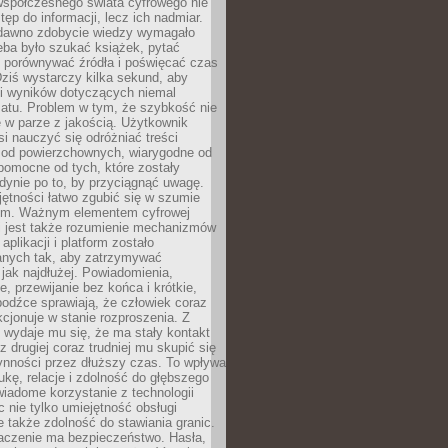
spółczesnego świata cyfrowego nie
tęp do informacji, lecz ich nadmiar.
dawno zdobycie wiedzy wymagało
eba było szukać książek, pytać
, porównywać źródła i poświęcać czas
Dziś wystarczy kilka sekund, aby
ki wyników dotyczących niemal
atu. Problem w tym, że szybkość nie
 w parze z jakością. Użytkownik
si nauczyć się odróżniać treści
 od powierzchownych, wiarygodne od
pomocne od tych, które zostały
dynie po to, by przyciągnąć uwagę.
jętności łatwo zgubić się w szumie
ym. Ważnym elementem cyfrowej
 jest także rozumienie mechanizmów
aplikacji i platform zostało
anych tak, aby zatrzymywać
jak najdłużej. Powiadomienia,
, przewijanie bez końca i krótkie,
odźce sprawiają, że człowiek coraz
kcjonuje w stanie rozproszenia. Z
y wydaje mu się, że ma stały kontakt
z drugiej coraz trudniej mu skupić się
ynności przez dłuższy czas. To wpływa
ukę, relacje i zdolność do głębszego
iadome korzystanie z technologii
 nie tylko umiejętność obsługi
e także zdolność do stawiania granic.
czenie ma bezpieczeństwo. Hasła,