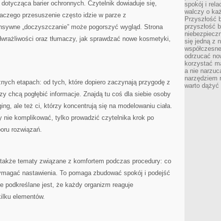
otycząca barier ochronnych. Czytelnik dowiaduje się,
spokój i rel
walczy o ka
dlaczego przesuszenie często idzie w parze z
Przyszłość b
przyszłość b
ensywne „doczyszczanie” może pogorszyć wygląd. Strona
niebezpiecz
dwrażliwości oraz tłumaczy, jak sprawdzać nowe kosmetyki,
się jedną z 
współczesneg
odrzucać now
korzystać mą
a nie narzuc
narzędziem r
żnych etapach: od tych, które dopiero zaczynają przygodę z
warto dążyć
zy chcą pogłębić informacje. Znajdą tu coś dla siebie osoby
ing, ale też ci, którzy koncentrują się na modelowaniu ciała.
y nie komplikować, tylko prowadzić czytelnika krok po
oru rozwiązań.
 także tematy związane z komfortem podczas procedury: co
ymagać nastawienia. To pomaga zbudować spokój i podejść
e podkreślane jest, że każdy organizm reaguje
kilku elementów.