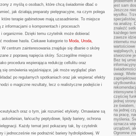
problemem w
orzony z myślą o osobach, które chcą świadomie dbać o
jest sam dos
Jeszcze nie
umieć, jak działają preparaty pielęgnacyjne, na czym polega
wysiłku. Trz
 które terapie gabinetowe mają uzasadnienie. To miejsce
specjalistów
na analizę. 
ą z informacjami o komponentach i procesach
znaleźć set
każdego tem
i organizmie. Dzięki temu czytelnik może dobierać
zawsze idzie
wać modowe hasła. Ciekawe kategorie to
Moda, Uroda,
internetu mu
wartościowe
. W centrum zainteresowania znajduje się dbanie o skórę
wątpliwych, 
iązane z poprawą napięcia skóry. Szczególne miejsce
stworzone je
Bez tej umie
ako procedura wspierająca redukcję cellulitu oraz
informacyjn
świadomości
ją się omówienia wyjaśniające, jak może wyglądać plan
uwagi. Wiele 
akładać po regularnych spotkaniach oraz jak wspierać efekty
zaprojektow
użytkownika 
dzi o magiczne rezultaty, lecz o realistyczne podejście i
rekomendacje
intensywne b
częściej fun
jednej stron
ze światem, 
na jednej cz
ceutykach oraz o tym, jak rozumieć etykiety. Omawiane są
na pracę, na
, askorbinian, łańcuchy peptydowe, lipidy bariery, ochrona
myślenia. Św
oznacza więc
elęgnacji. Każdy temat jest pokazany tak, by czytelnik
urządzeń, al
Ogromne zna
y i jednocześnie nie podrażnić bariery hydrolipidowej. W