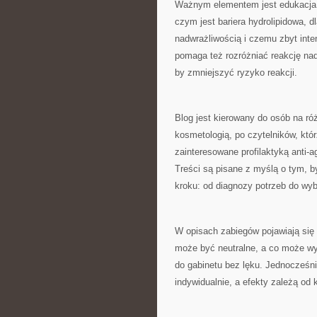
Ważnym elementem jest edukacja d
czym jest bariera hydrolipidowa, 
nadwrażliwością i czemu zbyt int
pomaga też rozróżniać reakcję na
by zmniejszyć ryzyko reakcji.
Blog jest kierowany do osób na ró
kosmetologią, po czytelników, któr
zainteresowane profilaktyką anti-ag
Treści są pisane z myślą o tym, b
kroku: od diagnozy potrzeb do wyb
W opisach zabiegów pojawiają się
może być neutralne, a co może w
do gabinetu bez lęku. Jednocześni
indywidualnie, a efekty zależą od 