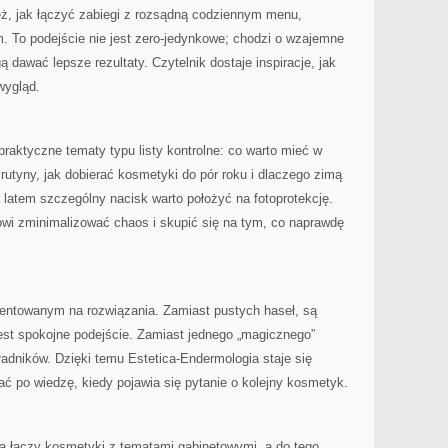
eż, jak łączyć zabiegi z rozsądną codziennym menu,
. To podejście nie jest zero-jedynkowe; chodzi o wzajemne
 dawać lepsze rezultaty. Czytelnik dostaje inspiracje, jak
wygląd.
praktyczne tematy typu listy kontrolne: co warto mieć w
utyny, jak dobierać kosmetyki do pór roku i dlaczego zimą
a latem szczególny nacisk warto położyć na fotoprotekcję.
owi zminimalizować chaos i skupić się na tym, co naprawdę
rientowanym na rozwiązania. Zamiast pustych haseł, są
jest spokojne podejście. Zamiast jednego „magicznego”
ładników. Dzięki temu Estetica-Endermologia staje się
ć po wiedzę, kiedy pojawia się pytanie o kolejny kosmetyk.
óra łączy kosmetyki z tematami gabinetowymi, a do tego