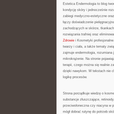
Estetica Endermologia to blog tw
kondycję skóry i jednocześnie roz
zabiegi medyczno-estetyczne oraz
łączy doświadczenie pielęgnacyjn
zachodzących w skórze, tkankach 
rozwiązania trafniej oraz elimino
Zdrowie
i Kosmetyki profesjonalne
twarzy i ciała, a także tematy zw
zajmuje endermologia, rozumiana j
mikrokrążenie. Na stronie pojawia
terapii, czego można się realnie z
dzięki nawykom. W tekstach nie cho
logikę procesów.
Strona porządkuje wiedzę o kosme
substancje złuszczające, retinoidy
przeciwsłoneczna czy niacyna w pi
mógł dobrać rutynę do potrzeb skór