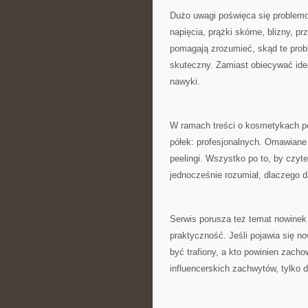
Dużo uwagi poświęca się problemom,
napięcia, prążki skórne, blizny, pr
pomagają zrozumieć, skąd te probl
skuteczny. Zamiast obiecywać ide
nawyki.
W ramach treści o kosmetykach poj
półek: profesjonalnych. Omawiane s
peelingi. Wszystko po to, by czyt
jednocześnie rozumiał, dlaczego d
Serwis porusza też temat nowinek w
praktyczność. Jeśli pojawia się n
być trafiony, a kto powinien zacho
influencerskich zachwytów, tylko 