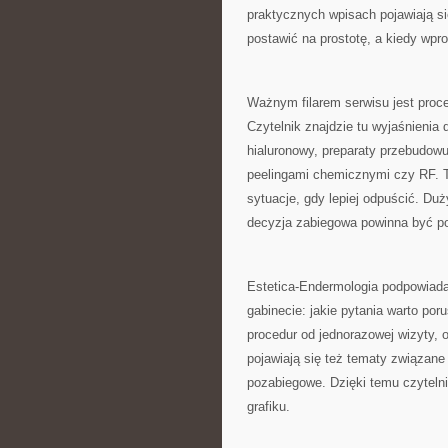
praktycznych wpisach pojawiają si
postawić na prostotę, a kiedy wpr
Ważnym filarem serwisu jest proce
Czytelnik znajdzie tu wyjaśnienia 
hialuronowy, preparaty przebudow
peelingami chemicznymi czy RF. T
sytuacje, gdy lepiej odpuścić. Duż
decyzja zabiegowa powinna być po
Estetica-Endermologia podpowiada
gabinecie: jakie pytania warto por
procedur od jednorazowej wizyty, 
pojawiają się też tematy związan
pozabiegowe. Dzięki temu czytelni
grafiku.