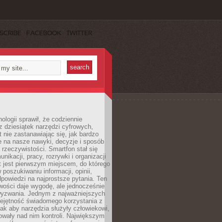
SCRIBE
FACEBOOK
TWITTER
ologii sprawił, że codziennie
 dziesiątek narzędzi cyfrowych,
 nie zastanawiając się, jak bardzo
e na nasze nawyki, decyzje i sposób
 rzeczywistości. Smartfon stał się
nikacji, pracy, rozrywki i organizacji
et jest pierwszym miejscem, do którego
poszukiwaniu informacji, opinii,
odpowiedzi na najprostsze pytania. Ten
wości daje wygodę, ale jednocześnie
wyzwania. Jednym z najważniejszych
iejętność świadomego korzystania z
 tak aby narzędzia służyły człowiekowi,
owały nad nim kontroli. Największym