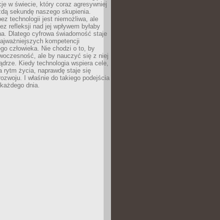
acje w świecie, który coraz agresywniej
żdą sekundę naszego skupienia.
ez technologii jest niemożliwa, ale
ez refleksji nad jej wpływem byłaby
na. Dlatego cyfrowa świadomość staje
najważniejszych kompetencji
o człowieka. Nie chodzi o to, by
oczesność, ale by nauczyć się z niej
drze. Kiedy technologia wspiera cele,
a rytm życia, naprawdę staje się
ozwoju. I właśnie do takiego podejścia
 każdego dnia.