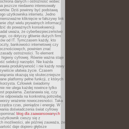
 ochrona danych i ostrożność wobec
wa jeszcze niedawno interesowały
pertów. Dziś powinny być podstawą
ego użytkownika internetu. Jedno
 nierozważne kliknięcie w fałszywy link
anie zbyt wielu prywatnych informacji
zić do poważnych konsekwencji.
nadal uważa, że cyberbezpieczeństwo
łego, co dotyczy głównie dużych firm
stów od IT. Tymczasem każdy, kto
oczty, bankowości internetowej czy
ecznościowych, powinien znać
zasady ostrożności. To element
higieny cyfrowej. Równie ważna staje
ość selekcji narzędzi. Nie każda
prawia produktywność i nie każdy nowy
zywiście ułatwia życie. Czasem
wiązania okazują się skuteczniejsze
ane platformy pełne funkcji, z których
ie korzysta. Człowiek świadomy
nie nie ulega każdej nowince tylko
jest popularna. Zastanawia się, czy
zie odpowiada na konkretną potrzebę,
 tworzy wrażenie nowoczesności. Taka
zędza czas, pieniądze i energię. W
wania doświadczenia świat cyfrowy
zypominać
blog dla zaawansowanych
użytkownik cieszy się z
h możliwości, ale później zauważa, że
artość daje dopiero głębsze