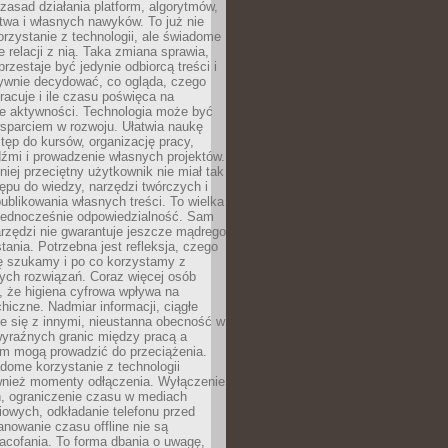
zasad działania platform, algorytmów,
twa i własnych nawyków. To już nie
korzystanie z technologii, ale świadome
e relacji z nią. Taka zmiana sprawia,
przestaje być jedynie odbiorcą treści i
ywnie decydować, co ogląda, czego
pracuje i ile czasu poświęca na
e aktywności. Technologia może być
parciem w rozwoju. Ułatwia naukę
tęp do kursów, organizację pracy,
dźmi i prowadzenie własnych projektów.
iej przeciętny użytkownik nie miał tak
ępu do wiedzy, narzędzi twórczych i
ublikowania własnych treści. To wielka
 jednocześnie odpowiedzialność. Sam
rzędzi nie gwarantuje jeszcze mądrego
tania. Potrzebna jest refleksja, czego
ę szukamy i po co korzystamy z
ych rozwiązań. Coraz więcej osób
, że higiena cyfrowa wpływa na
hiczne. Nadmiar informacji, ciągłe
e się z innymi, nieustanna obecność w
 wyraźnych granic między pracą a
m mogą prowadzić do przeciążenia.
dome korzystanie z technologii
wnież momenty odłączenia. Wyłączenie
, ograniczenie czasu w mediach
owych, odkładanie telefonu przed
nowanie czasu offline nie są
acofania. To forma dbania o uwagę,