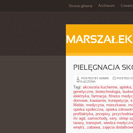
Archiwum
Czwart
Strona główna
MARSZAŁEK
PIELĘGNACJA SK
POSTED BY ADMIN
POSTED ON
WYŁĄCZONA
Tagi:
akcesoria kuchenne
,
apteka
genetyczne
,
biotechnologia
,
budow
elektryka
,
farmacja
,
fitness medy
domowe
,
kawiarnie
,
korepetycje
,
k
Meble
,
medycyna
,
mieszkanie
,
mo
opieka społeczna
,
opieka zdrowot
profilaktyka
,
przepisy
,
przychodnia
rtv agd
,
samochody
,
sery
,
sklep s
tarasy
,
transport
,
wiedza medyczn
wnętrz
,
zabawa
,
zajęcia dodatkow