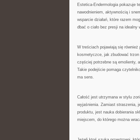
Estetica-Endermologia pokazuje t
nawodnieniem, aktywnością i snem
wsparcie działań, które razem mogą
dbać o ciało bez presji na idealny 
W treściach pojawiają się również 
kosmetyczce, jak zbudować trzon r
częściej potrzebne są emolienty, 
Takie podejście pomaga czytelnik
ma sens.
Całość jest utrzymana w stylu zo
wyjaśnienia. Zamiast straszenia, 
produktu, jest nauka dobierania sk
miejscem, do którego można wraca
Jeżeli ktoś szuka przestrzeni, kt