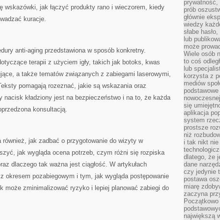
prywatność,
ę wskazówki, jak łączyć produkty rano i wieczorem, kiedy
prób oszust
głównie eks
owadzać kuracje.
wiedzy każd
słabe hasło,
lub publikow
może prowad
dury anti-aging przedstawiona w sposób konkretny.
Wiele osób 
to coś odleg
dotyczące terapii z użyciem igły, takich jak botoks, kwas
lub specjali
ujące, a także tematów związanych z zabiegami laserowymi,
korzysta z p
mediów społ
eksty pomagają rozeznać, jakie są wskazania oraz
podstawowe 
y nacisk kładziony jest na bezpieczeństwo i na to, że każda
nowoczesnej 
się umiejętn
przedzona konsultacją.
aplikacja po
system rzec
prostsze roz
niż rozbudow
 również, jak zadbać o przygotowanie do wizyty w
i tak nikt n
technologicz
uszyć, jak wygląda ocena potrzeb, czym różni się rozpiska
dlatego, że 
oraz dlaczego tak ważna jest ciągłość. W artykułach
dane narzęd
czy jedynie
e z okresem pozabiegowym i tym, jak wygląda postępowanie
postawa oszc
miarę zdoby
k może zminimalizować ryzyko i lepiej planować zabiegi do
zaczyna pr
Początkowo 
podstawowyc
największą w