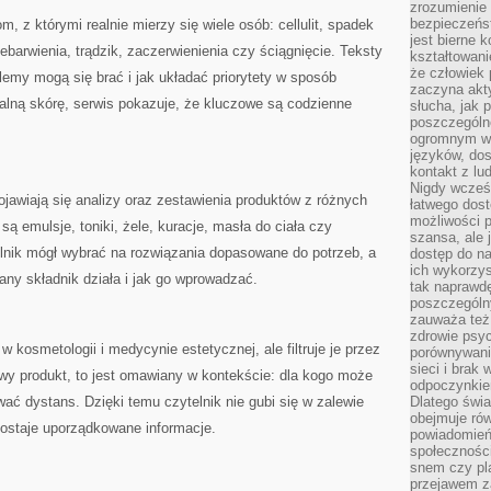
zrozumienie 
bezpieczeńs
 z którymi realnie mierzy się wiele osób: cellulit, spadek
jest bierne 
zebarwienia, trądzik, zaczerwienienia czy ściągnięcie. Teksty
kształtowani
że człowiek 
emy mogą się brać i jak układać priorytety w sposób
zaczyna akt
alną skórę, serwis pokazuje, że kluczowe są codzienne
słucha, jak 
poszczególn
ogromnym ws
języków, dos
kontakt z lu
Nigdy wcześn
awiają się analizy oraz zestawienia produktów z różnych
łatwego dost
możliwości p
ą emulsje, toniki, żele, kuracje, masła do ciała czy
szansa, ale
elnik mógł wybrać na rozwiązania dopasowane do potrzeb, a
dostęp do na
ich wykorzys
any składnik działa i jak go wprowadzać.
tak naprawd
poszczególn
zauważa też
zdrowie psyc
 kosmetologii i medycynie estetycznej, ale filtruje je przez
porównywani
sieci i brak
owy produkt, to jest omawiany w kontekście: dla kogo może
odpoczynkie
wać dystans. Dzięki temu czytelnik nie gubi się w zalewie
Dlatego świa
obejmuje ró
dostaje uporządkowane informacje.
powiadomień
społeczności
snem czy pla
przejawem z