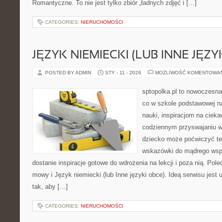
Romantyczne. To nie jest tylko zbiór „ładnych zdjęć i […]
CATEGORIES:
NIERUCHOMOŚCI
JĘZYK NIEMIECKI (LUB INNE JĘZY
POSTED BY ADMIN
STY - 11 - 2026
MOŻLIWOŚĆ KOMENTOWA
sptopolka.pl to nowoczesna
co w szkole podstawowej na
nauki, inspiracjom na ciek
codziennym przyswajaniu w
dziecko może poćwiczyć te
wskazówki do mądrego wsp
dostanie inspiracje gotowe do wdrożenia na lekcji i poza nią. Pol
mowy i Język niemiecki (lub Inne języki obce). Ideą serwisu jest
tak, aby […]
CATEGORIES:
NIERUCHOMOŚCI