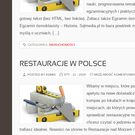
nauki, prognozowania tem
egzaminacyjnych i praktyc
gotowy tekst (bez HTML, bez linków). Zobacz także Egzamin ósmo
Egzamin ósmoklasisty – Historia. Sqlmedia.pl to baza powtórek 
myślą o uczniach, […]
CATEGORIES:
NIERUCHOMOŚCI
RESTAURACJE W POLSCE
POSTED BY ADMIN
STY - 11 - 2026
MOŻLIWOŚĆ KOMENTOWA
Witamy w miejscu, które po
apetytu na nowe doświadcze
kompas po lokalach w kraju
miejscach, do których prowa
sprawdzać restauracyjne no
chcesz czytać o jedzeniu w
trafiasz idealnie. Nowości na stronie to Restauracje nad Morzem /