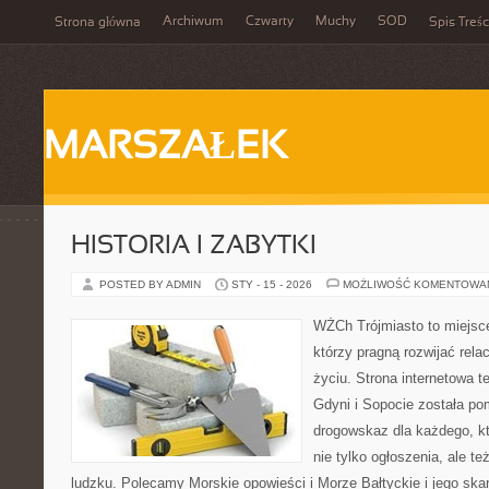
Archiwum
Czwarty
Muchy
SOD
Strona główna
Spis Treśc
MARSZAŁEK
HISTORIA I ZABYTKI
POSTED BY ADMIN
STY - 15 - 2026
MOŻLIWOŚĆ KOMENTOWA
WŻCh Trójmiasto to miejsce
którzy pragną rozwijać rel
życiu. Strona internetowa 
Gdyni i Sopocie została po
drogowskaz dla każdego, k
nie tylko ogłoszenia, ale te
ludzku. Polecamy Morskie opowieści i Morze Bałtyckie i jego sk