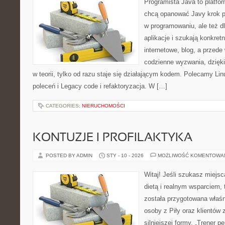
Programista Java to platfo
chcą opanować Javy krok po 
w programowaniu, ale też dl
aplikacje i szukają konkret
internetowe, blog, a przede
codzienne wyzwania, dzięki
w teorii, tylko od razu staje się działającym kodem. Polecamy Lin
poleceń i Legacy code i refaktoryzacja. W […]
CATEGORIES:
NIERUCHOMOŚCI
KONTUZJE I PROFILAKTYKA
POSTED BY ADMIN
STY - 10 - 2026
MOŻLIWOŚĆ KOMENTOWA
Witaj! Jeśli szukasz miejsca
dietą i realnym wsparciem, 
została przygotowana właśn
osoby z Piły oraz klientów 
silniejszej formy. „Trener p