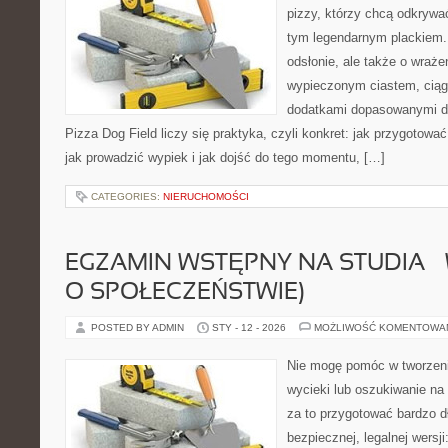
pizzy, którzy chcą odkrywa
tym legendarnym plackiem. 
odsłonie, ale także o wraże
wypieczonym ciastem, ciąg
dodatkami dopasowanymi do
Pizza Dog Field liczy się praktyka, czyli konkret: jak przygotować
jak prowadzić wypiek i jak dojść do tego momentu, […]
CATEGORIES:
NIERUCHOMOŚCI
EGZAMIN WSTĘPNY NA STUDIA –
O SPOŁECZEŃSTWIE)
POSTED BY ADMIN
STY - 12 - 2026
MOŻLIWOŚĆ KOMENTOWA
Nie mogę pomóc w tworzeniu
wycieki lub oszukiwanie na
za to przygotować bardzo d
bezpiecznej, legalnej wersj