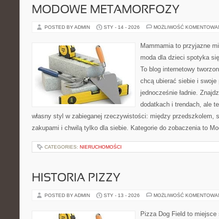
MODOWE METAMORFOZY
POSTED BY ADMIN
STY - 14 - 2026
MOŻLIWOŚĆ KOMENTOWA
Mammamia to przyjazne mie
moda dla dzieci spotyka si
To blog internetowy tworzon
chcą ubierać siebie i swoje
jednocześnie ładnie. Znajdz
dodatkach i trendach, ale t
własny styl w zabieganej rzeczywistości: między przedszkolem, 
zakupami i chwilą tylko dla siebie. Kategorie do zobaczenia to M
CATEGORIES:
NIERUCHOMOŚCI
HISTORIA PIZZY
POSTED BY ADMIN
STY - 13 - 2026
MOŻLIWOŚĆ KOMENTOWA
Pizza Dog Field to miejsce