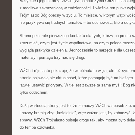
Bałtyckie i jego skarby. WŻCh (Wspólnota Życia Chrześcijańskieg
z modlitwą zakorzenioną w codzienności. I właśnie ten punkt wyj
Trójmiasto: Bóg obecny w życiu. To miejsce, w którym wątpliwoś
nie przykrywa się trudnych tematów – bo duchowość, która dotyka
Strona pełni rolę pierwszego kontaktu dla tych, którzy po prostu 
zrozumieć, czym jest życie wspólnotowe, na czym polega rozezn
wygląda praktyka dzielenia. Jednocześnie to narzędzie dla uczes
materiały i pomaga trzymać się drogi.
WŻCh Trójmiasto pokazuje, że wspólnota to więzi, ale też syste
stronie pojawiają się aktualności, które pomagają być na bieżąco.
łatwiej ustawić priorytety. W tle jest zawsze ta sama myśl: Bóg n
tylko oddechem.
Dużą wartością strony jest to, że tłumaczy WŻCh w sposób zrozum
i nazwy brzmią zbyt „kościelnie”, więc ważne jest, by zobaczyć, 
sprawy. WŻCh Trójmiasto opisuje drogę tak, aby można było dołą
do tempa człowieka.