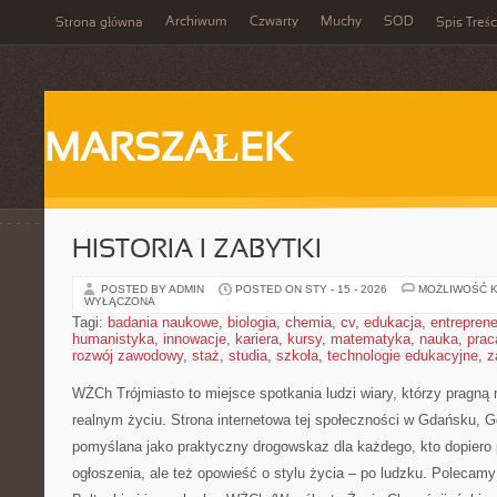
Archiwum
Czwarty
Muchy
SOD
Strona główna
Spis Treśc
MARSZAŁEK
HISTORIA I ZABYTKI
POSTED BY ADMIN
POSTED ON STY - 15 - 2026
MOŻLIWOŚĆ 
WYŁĄCZONA
Tagi:
badania naukowe
,
biologia
,
chemia
,
cv
,
edukacja
,
entreprene
humanistyka
,
innowacje
,
kariera
,
kursy
,
matematyka
,
nauka
,
prac
rozwój zawodowy
,
staż
,
studia
,
szkoła
,
technologie edukacyjne
,
z
WŻCh Trójmiasto to miejsce spotkania ludzi wiary, którzy pragną 
realnym życiu. Strona internetowa tej społeczności w Gdańsku, G
pomyślana jako praktyczny drogowskaz dla każdego, kto dopiero 
ogłoszenia, ale też opowieść o stylu życia – po ludzku. Polecam