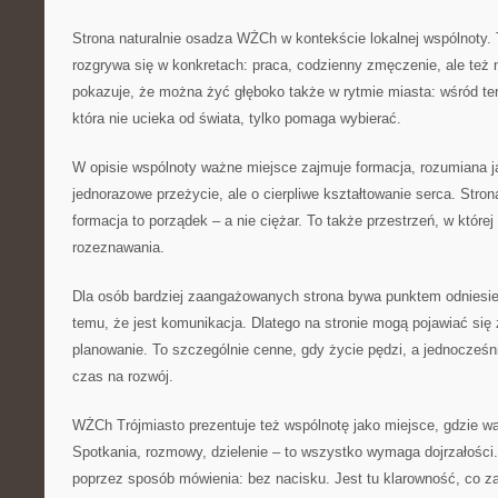
Strona naturalnie osadza WŻCh w kontekście lokalnej wspólnoty
rozgrywa się w konkretach: praca, codzienny zmęczenie, ale też
pokazuje, że można żyć głęboko także w rytmie miasta: wśród te
która nie ucieka od świata, tylko pomaga wybierać.
W opisie wspólnoty ważne miejsce zajmuje formacja, rozumiana j
jednorazowe przeżycie, ale o cierpliwe kształtowanie serca. Str
formacja to porządek – a nie ciężar. To także przestrzeń, w które
rozeznawania.
Dla osób bardziej zaangażowanych strona bywa punktem odniesien
temu, że jest komunikacja. Dlatego na stronie mogą pojawiać się z
planowanie. To szczególnie cenne, gdy życie pędzi, a jednocześn
czas na rozwój.
WŻCh Trójmiasto prezentuje też wspólnotę jako miejsce, gdzie waż
Spotkania, rozmowy, dzielenie – to wszystko wymaga dojrzałości.
poprzez sposób mówienia: bez nacisku. Jest tu klarowność, co z