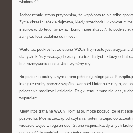
wiadomość.
Jednocześnie strona przypomina, że wspólnota to nie tylko spotkan
Życie chrześcijańskie dojrzewa, kiedy przechodzi w konkret miłoś
inspirować do tego, by pytać: komu mogę służyć?. To podejście,
zamyka, lecz uzdalnia do miłości.
Warto też podkreślić, że strona WŻCh Trójmiasto jest przyjazna 
dla tych, którzy wracają do wiary, ale też dla tych, którzy od lat 
bez rozmywania sensu. Jest wyraźny styl.
Na poziomie praktycznym strona pełni rolę integrującą. Porządkuje
integruje osoby poprzez wspólne wartości i informuje o tym, co po
połączenie modlitwy i działania. Dzięki temu strona nie jest „suc
wsparciem.
Kiedy ktoś trafia na WŻCh Trójmiasto, może poczuć, że jest zapr
pośpiechu. Można zacząć od czytania, potem przejść do uczestn
wreszcie wejść w regularność. Strona wspiera każdy z tych krokó
duchowość to wędrówka, a nie jedno wydarzenie.