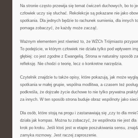
Na stronie często przewija się temat ćwiczeń duchowych, bo to je
człowiek uczy się słuchać. Rekolekcje są pokazane nie jako obow
spotkania. Dla jednych będzie to rachunek sumienia, dla innych t
pomaga zobaczyć, że każdy może zacząć.
Ważnym elementem jest również to, że WŻCh Trójmiasto przypo
To podejście, w którym człowiek nie działa tylko pod wpływem imp
głębiej: co jest zgodne z Ewangelią. Strona w naturalny sposób z
refleksję. Nie chodzi o teorię, lecz o konkretne narzędzia.
Czytelnik znajdzie tu także opisy, które pokazują, jak może wygl
spotkania w małej grupie, wspólna modlitwa, a czasem też posłu
podkreśla, że dojrzałe życie duchowe to nie tylko prywatna prakt
za innych. W ten sposób strona buduje obraz wspólnoty jako sieci
Dla osób, które stoją na progu i zastanawiają się „czy to dla mni
działa jak kompas. Można tu zobaczyć, że wspólnota nie jest dla 
krok po kroku. Jeśli ktoś jest w etapie poszukiwania sensu, znajdz
zamyka rozmowy. Jest raczej zaproszenie.