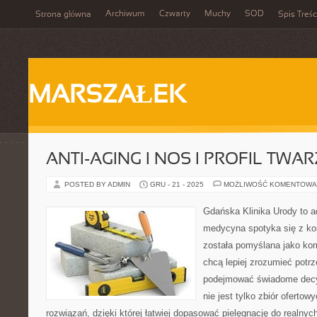
Archiwum
Czwarty
Muchy
SOD
Strona główna
Spis Treśc
MARSZAŁEK
ANTI-AGING I NOS I PROFIL TWA
POSTED BY ADMIN
GRU - 21 - 2025
MOŻLIWOŚĆ KOMENTOWA
Gdańska Klinika Urody to a
medycyna spotyka się z kos
została pomyślana jako ko
chcą lepiej zrozumieć potrz
podejmować świadome decy
nie jest tylko zbiór ofertow
rozwiązań, dzięki której łatwiej dopasować pielęgnację do realnyc