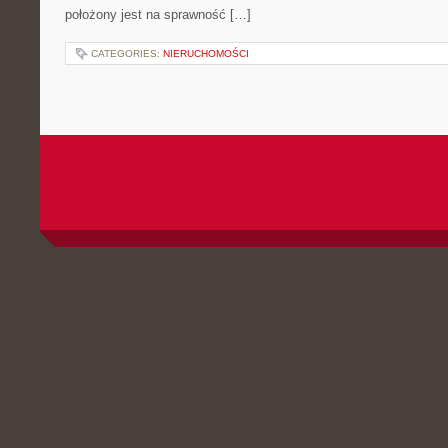
położony jest na sprawność […]
CATEGORIES:
NIERUCHOMOŚCI