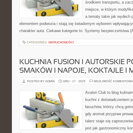
środkiem transportu, a zac
miejsce, w którym modyfika
a tematy takie jak wydech 
elementem podwozia i stają się świadomym wyborem wpływającym
charakter auta. Ciekawe kategorie to: Systemy bezpieczeństwa 
CATEGORIES:
NIERUCHOMOŚCI
KUCHNIA FUSION I AUTORSKIE 
SMAKÓW I NAPOJE, KOKTAJLE I 
POSTED BY ADMIN
GRU - 17 - 2025
MOŻLIWOŚĆ KOMENTOWA
Avalon Club to blog kulinar
kuchni z doświadczeniem pr
łasuchów, którzy chcą gotow
gdy aromat przypraw prowad
talerz staje się zaproszeni
jest jak gastronomiczny ko