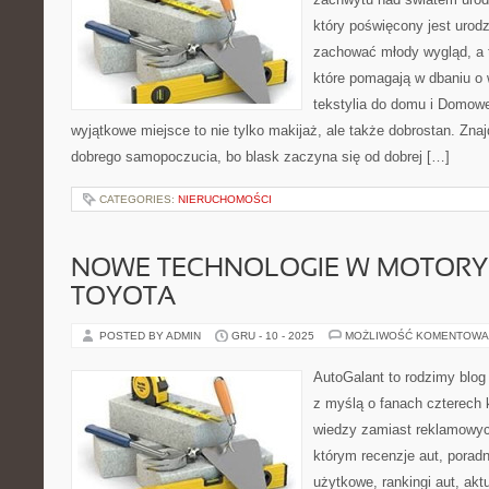
który poświęcony jest urodz
zachować młody wygląd, a t
które pomagają w dbaniu o
tekstylia do domu i Domowe
wyjątkowe miejsce to nie tylko makijaż, ale także dobrostan. Zna
dobrego samopoczucia, bo blask zaczyna się od dobrej […]
CATEGORIES:
NIERUCHOMOŚCI
NOWE TECHNOLOGIE W MOTORYZ
TOYOTA
POSTED BY ADMIN
GRU - 10 - 2025
MOŻLIWOŚĆ KOMENTOWA
AutoGalant to rodzimy blo
z myślą o fanach czterech k
wiedzy zamiast reklamowych
którym recenzje aut, porad
użytkowe, rankingi aut, aktu