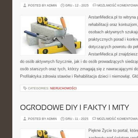
POSTED BY ADMIN
GRU - 12 - 2025
MOŻLIWOŚĆ KOMENTOWA
ArstanMedica.pl to witryn
rehabilitacji oraz kontuzjom
osobach aktywnych szukając
praktycznych porad i konk
dotyczących powrotu do peł
ArstanMedica.pl znajdziesz
do osób aktywnych fizycznie, jak i do osób prowadzących siedząc
osób starszych oraz tych, którzy zmagają się z nawracającymi do
Profilaktyka zdrowia stawów i Rehabilitacja dzieci i niemowląt. 
CATEGORIES:
NIERUCHOMOŚCI
OGRODOWE DIY I FAKTY I MITY
POSTED BY ADMIN
GRU - 11 - 2025
MOŻLIWOŚĆ KOMENTOWA
Piękne Życie to portal, któ
zachwytu nad światem urod