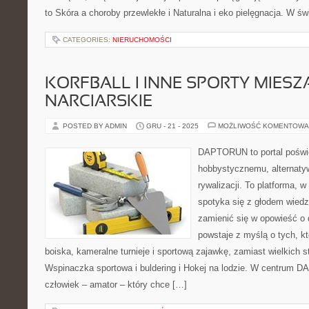
to Skóra a choroby przewlekłe i Naturalna i eko pielęgnacja. W ś
CATEGORIES:
NIERUCHOMOŚCI
KORFBALL I INNE SPORTY MIESZA
NARCIARSKIE
POSTED BY ADMIN
GRU - 21 - 2025
MOŻLIWOŚĆ KOMENTOWA
DAPTORUN to portal poświ
hobbystycznemu, alternaty
rywalizacji. To platforma, w
spotyka się z głodem wiedzy
zamienić się w opowieść o 
powstaje z myślą o tych, kt
boiska, kameralne turnieje i sportową zajawkę, zamiast wielkich 
Wspinaczka sportowa i buldering i Hokej na lodzie. W centrum 
człowiek – amator – który chce […]