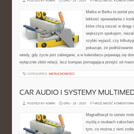
POSTED BY ADMIN
GRU - 20 - 2025
MOŻLIWOŚĆ KOMENTOWA
Matka w Berku to portal pod
lekkość opowiadania z konk
które chcą ruszać w drogę c
większym spokojem, niezale
szybki wyjazd, czy kilkuty
pokazuje, że podróżowanie
wtedy, gdy życie jest zabiegane, a w kalendarzu pojawiają się do
wyłącznie zbiór relacji, lecz kompas pomagająca przejść od marz
CATEGORIES:
NIERUCHOMOŚCI
CAR AUDIO I SYSTEMY MULTIME
POSTED BY ADMIN
GRU - 18 - 2025
MOŻLIWOŚĆ KOMENTOWA
Magnaflow.pl to serwis moto
myślą o osobach zakochan
tym, co można z nimi zrobić