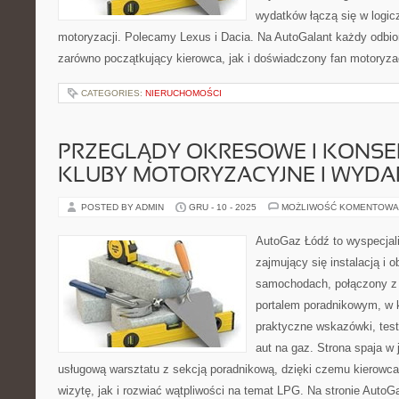
wydatków łączą się w logic
motoryzacji. Polecamy Lexus i Dacia. Na AutoGalant każdy odbior
zarówno początkujący kierowca, jak i doświadczony fan motoryzacj
CATEGORIES:
NIERUCHOMOŚCI
PRZEGLĄDY OKRESOWE I KONSE
KLUBY MOTORYZACYJNE I WYDA
POSTED BY ADMIN
GRU - 10 - 2025
MOŻLIWOŚĆ KOMENTOWA
AutoGaz Łódź to wyspecjal
zajmujący się instalacją i o
samochodach, połączony z 
portalem poradnikowym, w 
praktyczne wskazówki, test
aut na gaz. Strona spaja w
usługową warsztatu z sekcją poradnikową, dzięki czemu kierow
wizytę, jak i rozwiać wątpliwości na temat LPG. Na stronie Auto