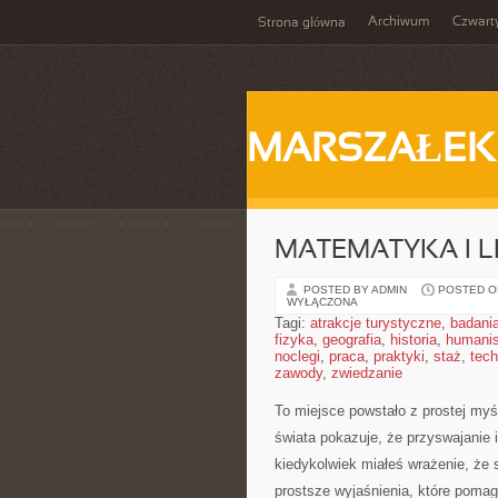
Archiwum
Czwart
Strona główna
MARSZAŁEK
MATEMATYKA I L
POSTED BY ADMIN
POSTED ON
WYŁĄCZONA
Tagi:
atrakcje turystyczne
,
badani
fizyka
,
geografia
,
historia
,
humani
noclegi
,
praca
,
praktyki
,
staż
,
tech
zawody
,
zwiedzanie
To miejsce powstało z prostej myś
świata pokazuje, że przyswajanie 
kiedykolwiek miałeś wrażenie, że 
prostsze wyjaśnienia, które pomag