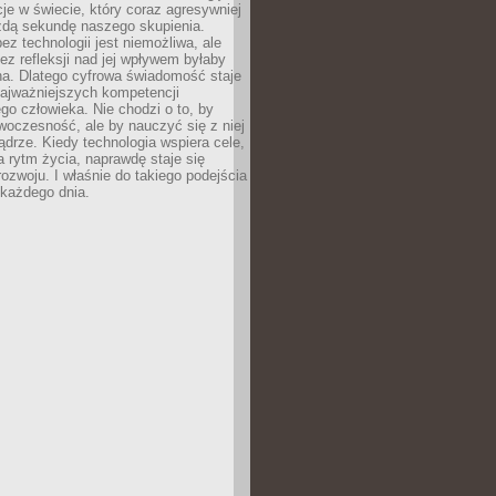
acje w świecie, który coraz agresywniej
żdą sekundę naszego skupienia.
ez technologii jest niemożliwa, ale
ez refleksji nad jej wpływem byłaby
na. Dlatego cyfrowa świadomość staje
najważniejszych kompetencji
o człowieka. Nie chodzi o to, by
oczesność, ale by nauczyć się z niej
drze. Kiedy technologia wspiera cele,
a rytm życia, naprawdę staje się
ozwoju. I właśnie do takiego podejścia
 każdego dnia.