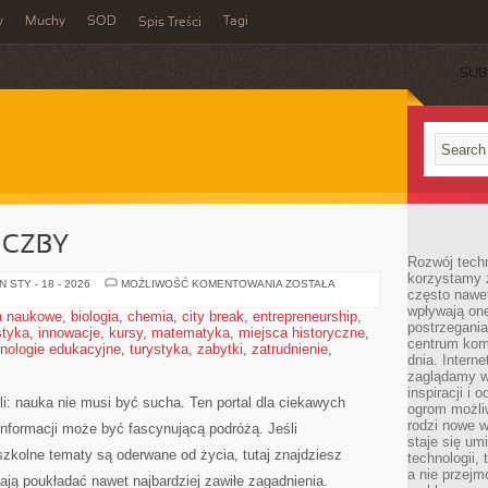
y
Muchy
SOD
Tagi
Spis Treści
SUB
ICZBY
Rozwój techn
korzystamy z
MATEMATYKA
 STY - 18 - 2026
MOŻLIWOŚĆ KOMENTOWANIA
ZOSTAŁA
często nawet
I
LICZBY
wpływają on
a naukowe
,
biologia
,
chemia
,
city break
,
entrepreneurship
,
postrzegania
styka
,
innowacje
,
kursy
,
matematyka
,
miejsca historyczne
,
centrum komu
nologie edukacyjne
,
turystyka
,
zabytki
,
zatrudnienie
,
dnia. Intern
zaglądamy w 
inspiracji i 
li: nauka nie musi być sucha. Ten portal dla ciekawych
ogrom możli
rodzi nowe 
informacji może być fascynującą podróżą. Jeśli
staje się um
szkolne tematy są oderwane od życia, tutaj znajdziesz
technologii,
a nie przejm
ają poukładać nawet najbardziej zawiłe zagadnienia.