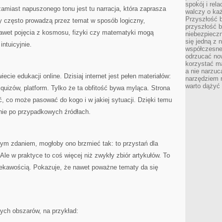
spokój i rel
zamiast napuszonego tonu jest tu narracja, która zaprasza
walczy o ka
Przyszłość b
y często prowadzą przez temat w sposób logiczny,
przyszłość b
nawet pojęcia z kosmosu, fizyki czy matematyki mogą
niebezpiecz
się jedną z 
intuicyjnie.
współczesneg
odrzucać now
korzystać mą
a nie narzuc
ecie edukacji online. Dzisiaj internet jest pełen materiałów:
narzędziem r
warto dążyć
, quizów, platform. Tylko że ta obfitość bywa myląca. Strona
 co może pasować do kogo i w jakiej sytuacji. Dzięki temu
anie po przypadkowych źródłach.
dnym zdaniem, mogłoby ono brzmieć tak: to przystań dla
 Ale w praktyce to coś więcej niż zwykły zbiór artykułów. To
ciekawością. Pokazuje, że nawet poważne tematy da się
nych obszarów, na przykład: