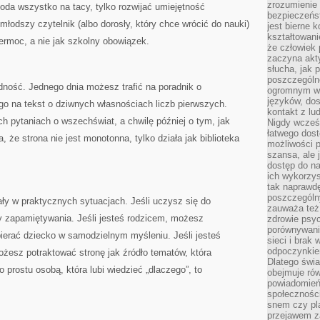
zrozumienie 
poda wszystko na tacy, tylko rozwijać umiejętność
bezpieczeńs
młodszy czytelnik (albo dorosły, który chce wrócić do nauki)
jest bierne 
kształtowani
ermoc, a nie jak szkolny obowiązek.
że człowiek 
zaczyna akt
słucha, jak 
poszczególn
odność. Jednego dnia możesz trafić na poradnik o
ogromnym ws
języków, dos
go na tekst o dziwnych własnościach liczb pierwszych.
kontakt z lu
h pytaniach o wszechświat, a chwilę później o tym, jak
Nigdy wcześn
łatwego dost
, że strona nie jest monotonna, tylko działa jak biblioteka
możliwości p
szansa, ale
dostęp do na
ich wykorzys
tak naprawd
poszczególn
ły w praktycznych sytuacjach. Jeśli uczysz się do
zauważa też
y zapamiętywania. Jeśli jesteś rodzicem, możesz
zdrowie psyc
porównywani
ierać dziecko w samodzielnym myśleniu. Jeśli jesteś
sieci i brak
odpoczynkie
żesz potraktować stronę jak źródło tematów, która
Dlatego świa
po prostu osobą, która lubi wiedzieć „dlaczego”, to
obejmuje ró
powiadomień
społeczności
snem czy pla
przejawem z