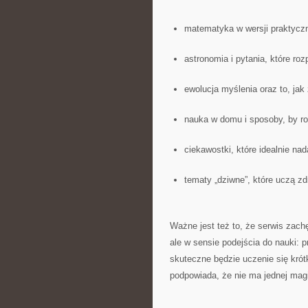
matematyka w wersji praktycz
astronomia i pytania, które ro
ewolucja myślenia oraz to, jak
nauka w domu i sposoby, by ro
ciekawostki, które idealnie na
tematy „dziwne”, które uczą 
Ważne jest też to, że serwis zach
ale w sensie podejścia do nauki: p
skuteczne będzie uczenie się krót
podpowiada, że nie ma jednej magic