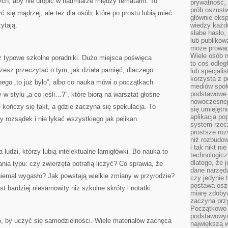
ych, aby nie utopić w nadmiarze między tematami. To
prywatność,
prób oszust
ć się mądrzej, ale też dla osób, które po prostu lubią mieć
głównie eks
ytają.
wiedzy każd
słabe hasło,
lub publikow
może prowad
Wiele osób 
iż typowe szkolne poradniki. Dużo miejsca poświęca
to coś odleg
esz przeczytać o tym, jak działa pamięć, dlaczego
lub specjali
korzysta z p
o „to już było”, albo co nauka mówi o początkach
mediów społ
podstawowe 
ły w stylu „a co jeśli…?”, które biorą na warsztat głośne
nowoczesnej 
e kończy się fakt, a gdzie zaczyna się spekulacja. To
się umiejętn
aplikacja po
 rozsądek i nie łykać wszystkiego jak pelikan.
system rzec
prostsze roz
niż rozbudow
i tak nikt n
a ludzi, którzy lubią intelektualne łamigłówki. Bo nauka to
technologicz
dlatego, że 
ania typu: czy zwierzęta potrafią liczyć? Co sprawia, że
dane narzęd
niemal wygasło? Jak powstają wielkie zmiany w przyrodzie?
czy jedynie
postawa oszc
st bardziej niesamowity niż szkolne skróty i notatki.
miarę zdoby
zaczyna pr
Początkowo 
podstawowyc
o, by uczyć się samodzielności. Wiele materiałów zachęca
największą w