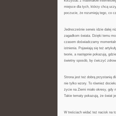
korzystać z materiałów internetow
miejsce dla tych, którzy chcą uczy
poczucie, że rozumieją tego, co cz
Jednocześnie serwis idzie dalej n
zagadkom świata. Dzięki temu moż
czasem doświadczamy momentalneg
istnienia. Pojawiają się też artyku
teorie, a następnie pokazują, gdzi
świetny sposób, by ćwiczyć zdrowy
Strona jest też dobrą przystanią dl
nie tylko wzory. To również dociek
życie na Ziemi miało okresy, gdy 
Takie tematy pokazują, że świat je
W treściach widać też nacisk na t