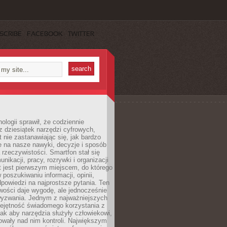
SCRIBE
FACEBOOK
TWITTER
ologii sprawił, że codziennie
 dziesiątek narzędzi cyfrowych,
 nie zastanawiając się, jak bardzo
e na nasze nawyki, decyzje i sposób
 rzeczywistości. Smartfon stał się
nikacji, pracy, rozrywki i organizacji
et jest pierwszym miejscem, do którego
poszukiwaniu informacji, opinii,
odpowiedzi na najprostsze pytania. Ten
wości daje wygodę, ale jednocześnie
wyzwania. Jednym z najważniejszych
iejętność świadomego korzystania z
 tak aby narzędzia służyły człowiekowi,
owały nad nim kontroli. Największym