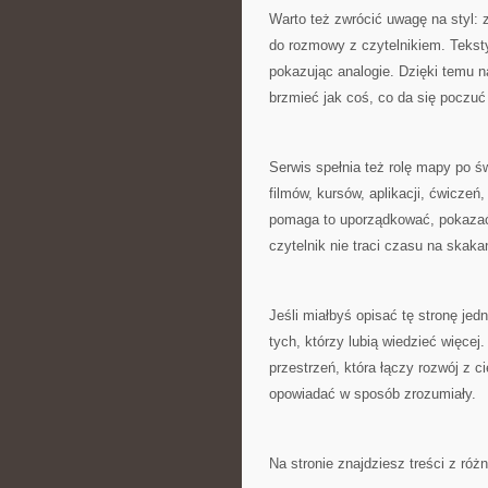
Warto też zwrócić uwagę na styl: 
do rozmowy z czytelnikiem. Tekst
pokazując analogie. Dzięki temu 
brzmieć jak coś, co da się poczuć 
Serwis spełnia też rolę mapy po świ
filmów, kursów, aplikacji, ćwiczeń
pomaga to uporządkować, pokazać,
czytelnik nie traci czasu na skak
Jeśli miałbyś opisać tę stronę je
tych, którzy lubią wiedzieć więcej.
przestrzeń, która łączy rozwój z 
opowiadać w sposób zrozumiały.
Na stronie znajdziesz treści z róż