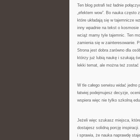
Ten blog potrafi też ładnie połą
„efektem wow”. Bo nauka często z
które układają się w tajemnicze wz
inny wpadnie na tekst o kosmosie i
wciąż mamy tyle tajemnic. Ten mom
zamienia się w zainteresowanie.
Strona jest dobra zarówno dla osó
którzy już lubią naukę i szukają ś
lekki temat, ale można też zostać
W tle całego serwisu widać jedno 
łatwiej podejmujesz decyzje, oceni
wspiera więc nie tylko szkolną edu
Jeżeli więc szukasz miejsca, które
dostajesz solidną porcję inspiracji
i sprawia, że nauka naprawdę sta