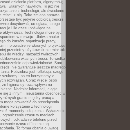
zasad działania platform, algorytmów,
twa i własnych nawyków. To już nie
korzystanie z technologii, ale świadome
e relacji z nią. Taka zmiana sprawia,
przestaje być jedynie odbiorcą treści i
ywnie decydować, co ogląda, czego
pracuje i ile czasu poświęca na
e aktywności. Technologia może być
parciem w rozwoju. Ułatwia naukę
tęp do kursów, organizację pracy,
dźmi i prowadzenie własnych projektów.
iej przeciętny użytkownik nie miał tak
ępu do wiedzy, narzędzi twórczych i
ublikowania własnych treści. To wielka
 jednocześnie odpowiedzialność. Sam
rzędzi nie gwarantuje jeszcze mądrego
tania. Potrzebna jest refleksja, czego
ę szukamy i po co korzystamy z
ych rozwiązań. Coraz więcej osób
, że higiena cyfrowa wpływa na
hiczne. Nadmiar informacji, ciągłe
e się z innymi, nieustanna obecność w
 wyraźnych granic między pracą a
m mogą prowadzić do przeciążenia.
dome korzystanie z technologii
wnież momenty odłączenia. Wyłączenie
, ograniczenie czasu w mediach
owych, odkładanie telefonu przed
nowanie czasu offline nie są
acofania. To forma dbania o uwagę,