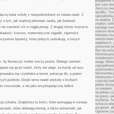
problemem w
jest sam dos
Jeszcze nie
wysiłku. Trz
 łączą świat szkoły z niespodziankami ze świata nauki. Z
specjalistów
na analizę. 
iały o tym, jak mądrzej planować naukę, jak budować
znaleźć set
 nie zamienić ich w ciągłą presję. Z drugiej strony można tu
każdego tem
zawsze idzie
 ciekawość: kosmos, matematyczne zagadki, tajemnice
internetu mu
wartościowe
oczywiste hipotezy, które jednych zaskakują, a innych
wątpliwych, 
stworzone je
Bez tej umie
informacyjn
świadomości
ym, by tłumaczyć trudne rzeczy prosto. Dlatego zamiast
uwagi. Wiele 
zaprojektow
jawia się język ludzki, który nie udaje, że każdy od razu
użytkownika 
rekomendacje
wprowadza się czytelnika w temat, pokazuje tło, a potem
intensywne b
zych punktów. Dzięki temu nawet artykuły o liczbach
częściej fun
jednej stron
o zrozumiałe, a nie jako encyklopedyczny bełkot.
ze światem, 
na jednej cz
na pracę, na
myślenia. Św
ja szkolna. Znajdziesz tu treści, które pomagają w rozwoju
oznacza więc
urządzeń, al
arzędzi, które ułatwiają trening, a także wskazówki, jak
Ogromne zna