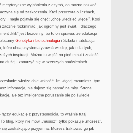
czyć merytoryczne wyjaśnienia z czymś, co można nazwać
aczyna się od zaskoczenia. Ktoś przeczyta o liczbach,
ory, i nagle pojawia się chęć: „chcę wiedzieć więcej”. Ktoś
 zacznie rozkminiać, jak ogromny jest świat, i dlaczego
ent „klik” jest bezcenny, bo to on sprawia, że edukacja
 Polecamy
Genetyka i biotechnologia
i Szkoła i Edukacja.
b, które chcą usystematyzować wiedzę, jak i dla tych,
wieżych inspiracji. Można tu wejść na pięć minut i znaleźć
 na dłużej i zanurzyć się w szerszych omówieniach.
przesłanie: wiedza daje wolność. Im więcej rozumiesz, tym
asz informacje, nie dajesz się nabrać na mity. Strona
kację, ale też inteligentne poruszanie się po świecie.
 łączy edukację z przystępnością, to właśnie tutaj
. To blog, który nie mówi „musisz”, tylko pokazuje „możesz”,
je się zaskakująco przyjemna. Możesz traktować go jak