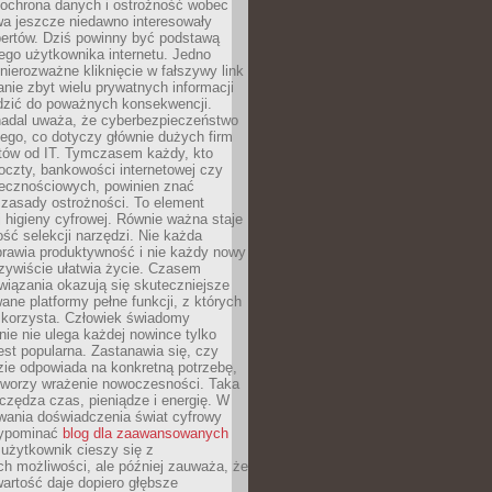
 ochrona danych i ostrożność wobec
wa jeszcze niedawno interesowały
pertów. Dziś powinny być podstawą
ego użytkownika internetu. Jedno
 nierozważne kliknięcie w fałszywy link
anie zbyt wielu prywatnych informacji
zić do poważnych konsekwencji.
nadal uważa, że cyberbezpieczeństwo
łego, co dotyczy głównie dużych firm
stów od IT. Tymczasem każdy, kto
oczty, bankowości internetowej czy
ecznościowych, powinien znać
zasady ostrożności. To element
higieny cyfrowej. Równie ważna staje
ość selekcji narzędzi. Nie każda
prawia produktywność i nie każdy nowy
zywiście ułatwia życie. Czasem
wiązania okazują się skuteczniejsze
ane platformy pełne funkcji, z których
ie korzysta. Człowiek świadomy
nie nie ulega każdej nowince tylko
jest popularna. Zastanawia się, czy
zie odpowiada na konkretną potrzebę,
 tworzy wrażenie nowoczesności. Taka
zędza czas, pieniądze i energię. W
wania doświadczenia świat cyfrowy
zypominać
blog dla zaawansowanych
użytkownik cieszy się z
h możliwości, ale później zauważa, że
artość daje dopiero głębsze