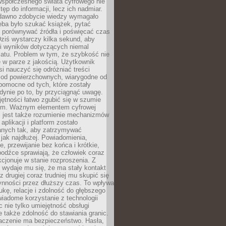
spółczesnego świata cyfrowego nie
tęp do informacji, lecz ich nadmiar.
dawno zdobycie wiedzy wymagało
eba było szukać książek, pytać
, porównywać źródła i poświęcać czas
Dziś wystarczy kilka sekund, aby
ki wyników dotyczących niemal
atu. Problem w tym, że szybkość nie
 w parze z jakością. Użytkownik
si nauczyć się odróżniać treści
 od powierzchownych, wiarygodne od
pomocne od tych, które zostały
dynie po to, by przyciągnąć uwagę.
jętności łatwo zgubić się w szumie
ym. Ważnym elementem cyfrowej
 jest także rozumienie mechanizmów
aplikacji i platform zostało
anych tak, aby zatrzymywać
jak najdłużej. Powiadomienia,
, przewijanie bez końca i krótkie,
odźce sprawiają, że człowiek coraz
kcjonuje w stanie rozproszenia. Z
y wydaje mu się, że ma stały kontakt
z drugiej coraz trudniej mu skupić się
ynności przez dłuższy czas. To wpływa
ukę, relacje i zdolność do głębszego
iadome korzystanie z technologii
 nie tylko umiejętność obsługi
e także zdolność do stawiania granic.
czenie ma bezpieczeństwo. Hasła,