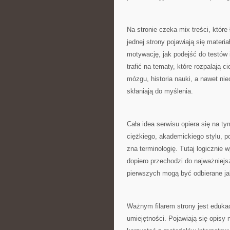
Na stronie czeka mix treści, które
jednej strony pojawiają się mater
motywację, jak podejść do testów i
trafić na tematy, które rozpalają
mózgu, historia nauki, a nawet nie
skłaniają do myślenia.
Cała idea serwisu opiera się na t
ciężkiego, akademickiego stylu, po
zna terminologię. Tutaj logicznie 
dopiero przechodzi do najważniejs
pierwszych mogą być odbierane jak
Ważnym filarem strony jest edukac
umiejętności. Pojawiają się opisy n