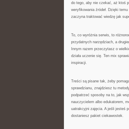
do tego, aby nie czekać, aż ktoś 
weryfikowania źródeł. Dzięki temu 
zaczyna traktować wiedzę jak sup
To, co wyróżnia serwis, to różnor
przydatnych narzędziach, a drugie
Innym razem przeczytasz o wielkic
działa uczenie się. Ten mix sprawia
inspiracji.
Treści są pisane tak, żeby pomaga
sprawdzianu, znajdziesz tu metod
podpatrzeć sposoby na to, jak wsp
nauczycielem albo edukatorem, mo
uatrakcyjni zajęcia. A jeśli jesteś 
dostaniesz pakiet ciekawostek.