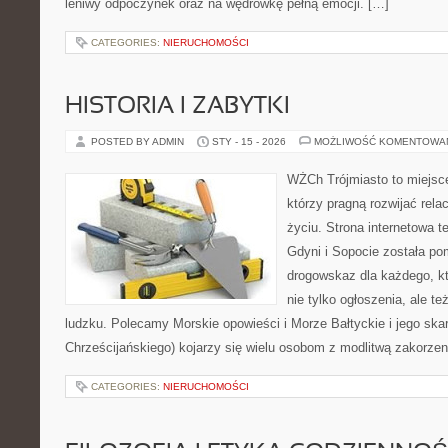
leniwy odpoczynek oraz na wędrówkę pełną emocji. […]
CATEGORIES:
NIERUCHOMOŚCI
HISTORIA I ZABYTKI
POSTED BY ADMIN
STY - 15 - 2026
MOŻLIWOŚĆ KOMENTOWA
WŻCh Trójmiasto to miejsce
którzy pragną rozwijać rel
życiu. Strona internetowa 
Gdyni i Sopocie została po
drogowskaz dla każdego, k
nie tylko ogłoszenia, ale te
ludzku. Polecamy Morskie opowieści i Morze Bałtyckie i jego sk
Chrześcijańskiego) kojarzy się wielu osobom z modlitwą zakorze
CATEGORIES:
NIERUCHOMOŚCI