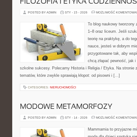
FILOZOFIA I ETYKA CODZIENNOŚ
POSTED BY ADMIN
STY - 15 - 2026
MOŻLIWOŚĆ KOMENTOWA
To blog naukowy tworzony 
1–8 oraz liceum. Jeśli szuk
teorię na praktykę, a do t
nauce, jesteś w dobrym mie
przygotowane tak, aby wspi
chcą złapać pewność, jak i 
szkolne sukcesy. Polecamy Historia i Religia / Etyka. Na stronie 
tematów, które zwykle sprawiają kłopot: od pisowni i […]
CATEGORIES:
NIERUCHOMOŚCI
MODOWE METAMORFOZY
POSTED BY ADMIN
STY - 14 - 2026
MOŻLIWOŚĆ KOMENTOWA
Mammamia to przyjazne mie
moda dla dzieci spotyka si