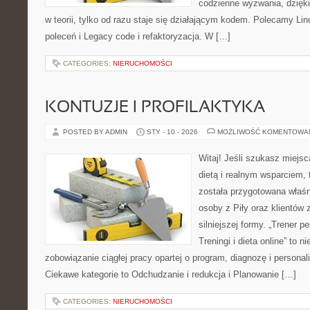
codzienne wyzwania, dzięki
w teorii, tylko od razu staje się działającym kodem. Polecamy Lin
poleceń i Legacy code i refaktoryzacja. W […]
CATEGORIES:
NIERUCHOMOŚCI
KONTUZJE I PROFILAKTYKA
POSTED BY ADMIN
STY - 10 - 2026
MOŻLIWOŚĆ KOMENTOWA
Witaj! Jeśli szukasz miejsca
dietą i realnym wsparciem, 
została przygotowana właśn
osoby z Piły oraz klientów 
silniejszej formy. „Trener p
Treningi i dieta online” to ni
zobowiązanie ciągłej pracy opartej o program, diagnozę i personal
Ciekawe kategorie to Odchudzanie i redukcja i Planowanie […]
CATEGORIES:
NIERUCHOMOŚCI