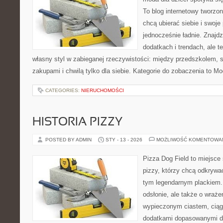
To blog internetowy tworzon
chcą ubierać siebie i swoje
jednocześnie ładnie. Znajdz
dodatkach i trendach, ale t
własny styl w zabieganej rzeczywistości: między przedszkolem, 
zakupami i chwilą tylko dla siebie. Kategorie do zobaczenia to M
CATEGORIES:
NIERUCHOMOŚCI
HISTORIA PIZZY
POSTED BY ADMIN
STY - 13 - 2026
MOŻLIWOŚĆ KOMENTOWA
Pizza Dog Field to miejsce
pizzy, którzy chcą odkrywa
tym legendarnym plackiem. 
odsłonie, ale także o wraże
wypieczonym ciastem, ciąg
dodatkami dopasowanymi do