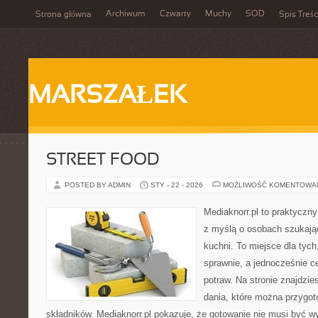
Archiwum
Czwarty
Muchy
SOD
Strona główna
Spis Treśc
MARSZAŁEK
STREET FOOD
POSTED BY ADMIN
STY - 22 - 2026
MOŻLIWOŚĆ KOMENTOWA
Mediaknorr.pl to praktyczny
z myślą o osobach szukają
kuchni. To miejsce dla tyc
sprawnie, a jednocześnie 
potraw. Na stronie znajdzie
dania, które można przygot
składników. Mediaknorr.pl pokazuje, że gotowanie nie musi być w