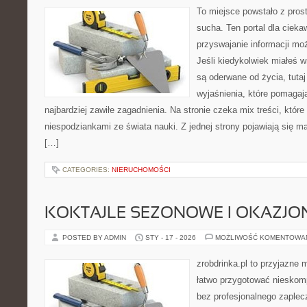
To miejsce powstało z pros
sucha. Ten portal dla ciek
przyswajanie informacji mo
Jeśli kiedykolwiek miałeś 
są oderwane od życia, tutaj
wyjaśnienia, które pomagaj
najbardziej zawiłe zagadnienia. Na stronie czeka mix treści, które
niespodziankami ze świata nauki. Z jednej strony pojawiają się ma
[…]
CATEGORIES:
NIERUCHOMOŚCI
KOKTAJLE SEZONOWE I OKAZJO
POSTED BY ADMIN
STY - 17 - 2026
MOŻLIWOŚĆ KOMENTOWA
zrobdrinka.pl to przyjazne 
łatwo przygotować nieskom
bez profesjonalnego zaplec