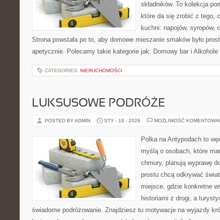
składników. To kolekcja p
które da się zrobić z tego,
kuchni: napojów, syropów, 
Strona powstała po to, aby domowe mieszanie smaków było prost
apetycznie. Polecamy takie kategorie jak: Domowy bar i Alkohol
CATEGORIES:
NIERUCHOMOŚCI
LUKSUSOWE PODRÓŻE
POSTED BY ADMIN
STY - 16 - 2026
MOŻLIWOŚĆ KOMENTOWA
Polka na Antypodach to węd
myślą o osobach, które marz
chmury, planują wyprawę do
prostu chcą odkrywać świat
miejsce, gdzie konkretne w
historiami z drogi, a turyst
świadome podróżowanie. Znajdziesz tu motywacje na wyjazdy krótki