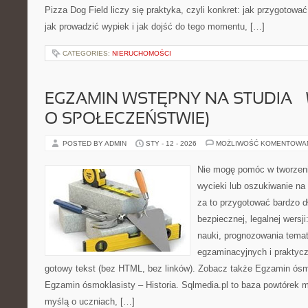
Pizza Dog Field liczy się praktyka, czyli konkret: jak przygotować
jak prowadzić wypiek i jak dojść do tego momentu, […]
CATEGORIES:
NIERUCHOMOŚCI
EGZAMIN WSTĘPNY NA STUDIA –
O SPOŁECZEŃSTWIE)
POSTED BY ADMIN
STY - 12 - 2026
MOŻLIWOŚĆ KOMENTOWA
Nie mogę pomóc w tworzeniu
wycieki lub oszukiwanie na
za to przygotować bardzo d
bezpiecznej, legalnej wersj
nauki, prognozowania tem
egzaminacyjnych i praktyc
gotowy tekst (bez HTML, bez linków). Zobacz także Egzamin ósmo
Egzamin ósmoklasisty – Historia. Sqlmedia.pl to baza powtórek 
myślą o uczniach, […]