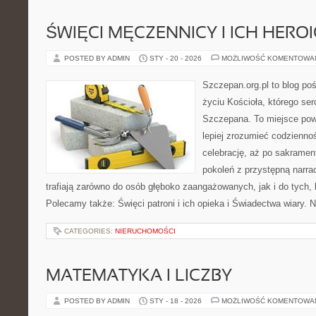
ŚWIĘCI MĘCZENNICY I ICH HERO
POSTED BY ADMIN
STY - 20 - 2026
MOŻLIWOŚĆ KOMENTOWA
Szczepan.org.pl to blog p
życiu Kościoła, którego ser
Szczepana. To miejsce pows
lepiej zrozumieć codziennoś
celebrację, aż po sakramen
pokoleń z przystępną narrac
trafiają zarówno do osób głęboko zaangażowanych, jak i do tych, 
Polecamy także: Święci patroni i ich opieka i Świadectwa wiary.
CATEGORIES:
NIERUCHOMOŚCI
MATEMATYKA I LICZBY
POSTED BY ADMIN
STY - 18 - 2026
MOŻLIWOŚĆ KOMENTOWA