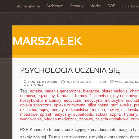
Archiwum
Czwarty
Muchy
SOD
Strona główna
Spis Treśc
MARSZAŁEK
PSYCHOLOGIA UCZENIA SIĘ
POSTED BY ADMIN
POSTED ON LUT - 7 - 2026
MOŻLIWOŚĆ K
WYŁĄCZONA
Tagi:
apteka
,
badania genetyczne
,
biegacze
,
biotechnologia
,
chor
domowa
,
egzaminy
,
farmacja
,
formuła 1
,
genetyka
,
gry edukacyjn
koszykówka
,
materiały medyczne
,
medycyna
,
motocykle
,
odchud
opieka społeczna
,
opieka zdrowotna
,
piłka nożna
,
profilaktyka
,
pr
dziecięca
,
rajdy
,
recepty
,
rodzicielstwo
,
rodzina
,
rowery
,
siatkówk
motorowe
,
sprzęt medyczny
,
superfoods
,
szkoła
,
szpital
,
trybuny
wychowanie
,
wiedza medyczna
,
zabawa
,
zajęcia dodatkowe
,
zdro
PSP Kamionka to portal edukacyjny, który zbiera informacje o tym
szkoły zdalnej. To miejsce stworzone z myślą o kursantach, do