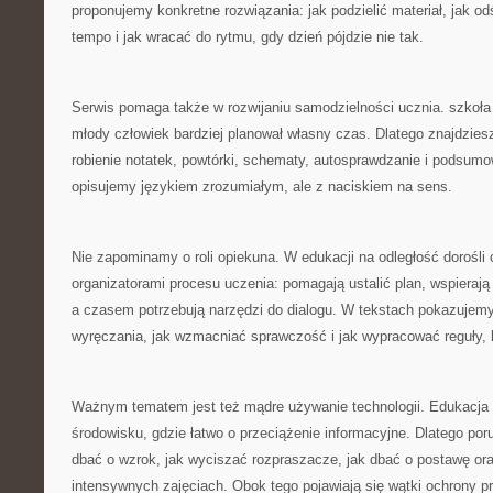
proponujemy konkretne rozwiązania: jak podzielić materiał, jak o
tempo i jak wracać do rytmu, gdy dzień pójdzie nie tak.
Serwis pomaga także w rozwijaniu samodzielności ucznia. szkoła
młody człowiek bardziej planował własny czas. Dlatego znajdzies
robienie notatek, powtórki, schematy, autosprawdzanie i podsum
opisujemy językiem zrozumiałym, ale z naciskiem na sens.
Nie zapominamy o roli opiekuna. W edukacji na odległość dorośli 
organizatorami procesu uczenia: pomagają ustalić plan, wspieraj
a czasem potrzebują narzędzi do dialogu. W tekstach pokazujemy
wyręczania, jak wzmacniać sprawczość i jak wypracować reguły, k
Ważnym tematem jest też mądre używanie technologii. Edukacja o
środowisku, gdzie łatwo o przeciążenie informacyjne. Dlatego po
dbać o wzrok, jak wyciszać rozpraszacze, jak dbać o postawę ora
intensywnych zajęciach. Obok tego pojawiają się wątki ochrony pr