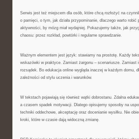
Serwis jest też miejscem dla osób, które chcą rozłożyć na czynn
o pamięci, o tym, jak działa przypominanie, dlaczego warto robić p
aktywności, by mózg miał wydajniej. Pokazujemy także, jak przy
chaosu: przez rozkład, powtórki i regularne sprawdzanie.
Ważnym elementem jest język: stawiamy na prostotę. Każdy te
wskazówki w praktyce. Zamiast żargonu – scenariusze. Zamiast 
rozsądek. Bo edukacja online wygląda inaczej w każdym domu, d
zależności od stylu uczenia i warunków.
W tekstach pojawiają się również wątki dobrostanu. Zdalna edukac
a czasem spadek motywacji. Dlatego opisujemy sposoby na uspok
techniki oddechowe, akceptację oraz docenianie wysiłku. Nie obi
kroki, które w czasie dają widoczną zmianę.