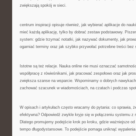
zwiększają spokój w sieci.
centrum inspiracji opisuje również, jak wybierać aplikacje do nauki
mieć każdą aplikację, tylko by dobrać zestaw podstawowy. Pisze
system: gdzie trzymać notatki, jak nazywać dokumenty, jak prow
ogarniać terminy oraz jak szybko przywołać potrzebne treści bez
Istotne są też relacje. Nauka online nie musi oznaczać samotno
współpracę z rówieśnikami, jak pracować zespołowo oraz jak pro
zwiększa szanse na wsparcie. Wspominamy o dobrych nawykach k
zachować szacunek w wiadomościach, na czatach i podczas spo
W opisach i artykułach często wracamy do pytania: co sprawia, że
efektywna? Odpowiedź zwykle kryje się w połączeniu systemu z r
Dlatego promujemy podejście krok po kroku, gdzie ważniejsze od 
tempo długodystansowe. To podejście pomaga uniknąć wypalenia 