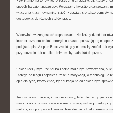
PSP Kamionka to również przestrzeń dla nauczycieli, którzy chcą
sposób bardziej angażujący. Poruszamy kwestie organizowania ma
włączania klasy i dynamikę zajęć. Pojawiają się także pomysły n
dostosować do różnych stylów pracy.
W serwisie ważna jest też dopasowanie. Nie każdy dzień jest ró
internet, czasem brakuje energii, a czasem pojawiają się niespod
podejścia plan A / plan B: co zrobić, gdy nie ma łączności, jak w
przytłoczenia, jak ustalić minimum, by nadal iść do przodu.
Całość łączy myśl, że nauka zdalna może być nowoczesna, o ile 
Dlatego na blogu znajdziesz treści o motywacji, o technologii, o r
opis dla tych, którzy chcą, by edukacja na odległość była sprawn
Jeśli szukasz miejsca, które nie straszy, tylko tłumaczy, jesteś 
może znaleźć pomysł dopasowane do swojej sytuacji. Jedni prz
metody, inni po uporządkowanie. Niezależnie od celu, serwis pom