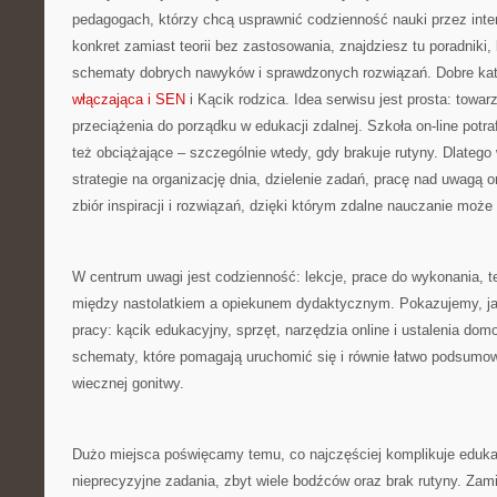
pedagogach, którzy chcą usprawnić codzienność nauki przez intern
konkret zamiast teorii bez zastosowania, znajdziesz tu poradniki,
schematy dobrych nawyków i sprawdzonych rozwiązań. Dobre kat
włączająca i SEN
i Kącik rodzica. Idea serwisu jest prosta: towa
przeciążenia do porządku w edukacji zdalnej. Szkoła on-line potra
też obciążające – szczególnie wtedy, gdy brakuje rutyny. Dlatego 
strategie na organizację dnia, dzielenie zadań, pracę nad uwagą 
zbiór inspiracji i rozwiązań, dzięki którym zdalne nauczanie może 
W centrum uwagi jest codzienność: lekcje, prace do wykonania, t
między nastolatkiem a opiekunem dydaktycznym. Pokazujemy, ja
pracy: kącik edukacyjny, sprzęt, narzędzia online i ustalenia do
schematy, które pomagają uruchomić się i równie łatwo podsumow
wiecznej gonitwy.
Dużo miejsca poświęcamy temu, co najczęściej komplikuje edukacj
nieprecyzyjne zadania, zbyt wiele bodźców oraz brak rutyny. Zam