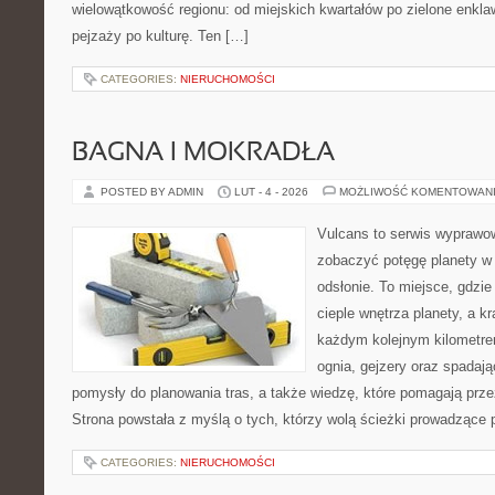
wielowątkowość regionu: od miejskich kwartałów po zielone enklaw
pejzaży po kulturę. Ten […]
CATEGORIES:
NIERUCHOMOŚCI
BAGNA I MOKRADŁA
POSTED BY ADMIN
LUT - 4 - 2026
MOŻLIWOŚĆ KOMENTOWAN
Vulcans to serwis wyprawow
zobaczyć potęgę planety w j
odsłonie. To miejsce, gdzie 
cieple wnętrza planety, a kr
każdym kolejnym kilometrem
ognia, gejzery oraz spadają
pomysły do planowania tras, a także wiedzę, które pomagają prz
Strona powstała z myślą o tych, którzy wolą ścieżki prowadzące 
CATEGORIES:
NIERUCHOMOŚCI