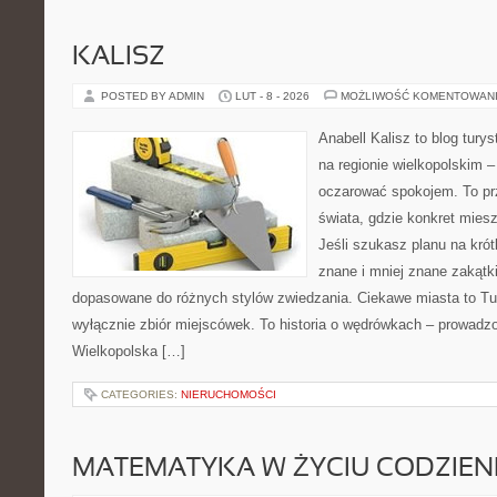
KALISZ
POSTED BY ADMIN
LUT - 8 - 2026
MOŻLIWOŚĆ KOMENTOWAN
Anabell Kalisz to blog tur
na regionie wielkopolskim – 
oczarować spokojem. To pr
świata, gdzie konkret mies
Jeśli szukasz planu na kró
znane i mniej znane zakątki
dopasowane do różnych stylów zwiedzania. Ciekawe miasta to Tur
wyłącznie zbiór miejscówek. To historia o wędrówkach – prowadzo
Wielkopolska […]
CATEGORIES:
NIERUCHOMOŚCI
MATEMATYKA W ŻYCIU CODZIE