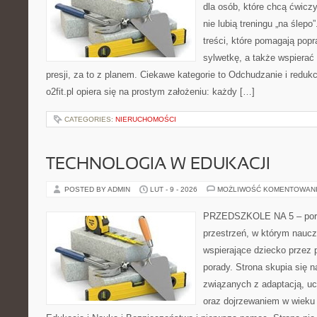
dla osób, które chcą ćwicz
nie lubią treningu „na ślepo
treści, które pomagają pop
sylwetkę, a także wspiera
presji, za to z planem. Ciekawe kategorie to Odchudzanie i redukcj
o2fit.pl opiera się na prostym założeniu: każdy […]
CATEGORIES:
NIERUCHOMOŚCI
TECHNOLOGIA W EDUKACJI
POSTED BY ADMIN
LUT - 9 - 2026
MOŻLIWOŚĆ KOMENTOWAN
PRZEDSZKOLE NA 5 – porta
przestrzeń, w którym naucz
wspierające dziecko przez 
porady. Strona skupia się n
związanych z adaptacją, uc
oraz dojrzewaniem w wiek