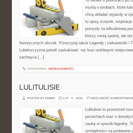
To serwis o podróżach po L
myślą o osobach, które lubi
chcą układać wyjazdy w sp
tu opisy ścieżek, inspiracj
pomysły na kilkudniową podr
którzy cenią spokój, ale te
historycznych uliczek. Przeczytaj także Legendy i ciekawostki i T
Lubelszczyzna potrafi zaskakiwać: raz kusi urokliwymi miejscow
zachwyca […]
CATEGORIES:
NIERUCHOMOŚCI
LULITULISIE
POSTED BY ADMIN
LUT - 5 - 2026
MOŻLIWOŚĆ KOMENTOWAN
Lulitulisie to przestrzeń r
pociechach oraz o dorosłyc
naukę w sposób łagodny. T
umiejętności są podawane j