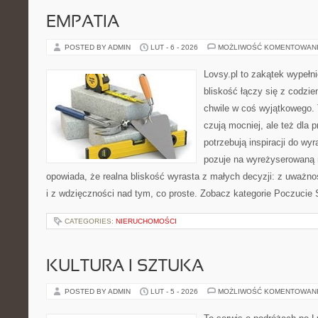
EMPATIA
POSTED BY ADMIN
LUT - 6 - 2026
MOŻLIWOŚĆ KOMENTOWAN
Lovsy.pl to zakątek wypełn
bliskość łączy się z codzie
chwile w coś wyjątkowego. T
czują mocniej, ale też dla 
potrzebują inspiracji do wy
pozuje na wyreżyserowaną 
opowiada, że realna bliskość wyrasta z małych decyzji: z uważnośc
i z wdzięczności nad tym, co proste. Zobacz kategorie Poczucie
CATEGORIES:
NIERUCHOMOŚCI
KULTURA I SZTUKA
POSTED BY ADMIN
LUT - 5 - 2026
MOŻLIWOŚĆ KOMENTOWAN