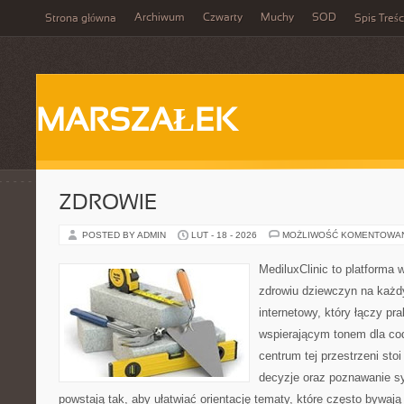
Archiwum
Czwarty
Muchy
SOD
Strona główna
Spis Treśc
MARSZAŁEK
ZDROWIE
POSTED BY ADMIN
LUT - 18 - 2026
MOŻLIWOŚĆ KOMENTOWA
MediluxClinic to platforma 
zdrowiu dziewczyn na każdy
internetowy, który łączy pr
wspierającym tonem dla co
centrum tej przestrzeni sto
decyzje oraz poznawanie s
powstają tak, aby ułatwiać orientację tematy, które często bywaj