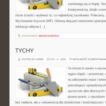
zamieniają się w frajdę. Str
kreatywnością, dzięki cze
różne ścieżki i wybierać to, co najbardziej zaciekawia. Polecamy 
Wychowanie fizyczne (WF). Główną ideą jest stworzenie spokojnej 
edukacja odbywa […]
CATEGORIES:
NIERUCHOMOŚCI
TYCHY
POSTED BY ADMIN
LUT - 4 - 2026
MOŻLIWOŚĆ KOMENTOWAN
Ta strona to serwis o wyc
region śląski – przestrzeń
na odkrywanie miast i teren
potrzebujesz sprawdzonyc
wycieczek albo dłuższych tr
pisane prosto, z naciskiem 
bez nadęcia, ale z ciekawością dla dziedzictwa i teraźniejszości.