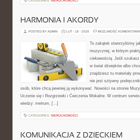
CATEGORIES:
NIERUCHOMOŚCI
HARMONIA I AKORDY
POSTED BY ADMIN
LUT - 16 - 2026
MOŻLIWOŚĆ KOMENTOWA
To zakątek stworzyliśmy ja
muzycznej, w którym prakty
ciekawością. Jeśli szukas
w świat dźwięków albo chc
znajdziesz tu materiały pr
nie jest sztywny podręcznik
osób, które chcą pewniej ją wykonywać. Nowości na stronie Muz
Uczenie się i Rozgrzewki i Ćwiczenia Wokalne. W centrum serwi
wiedzy: metrum, […]
CATEGORIES:
NIERUCHOMOŚCI
KOMUNIKACJA Z DZIECKIEM