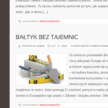
Edukacja i Nauka i Bezpieczeństwo i pierwsza pomoc. Strona nie
podręcznikiem. To raczej codzienny pomocnik po tym, jak wspiera
złość, gdy w domu […]
CATEGORIES:
NIERUCHOMOŚCI
BAŁTYK BEZ TAJEMNIC
POSTED BY ADMIN
LUT - 8 - 2026
MOŻLIWOŚĆ KOMENTOWAN
Ta strona to przewodnik dla
chcą odkrywać Europę od s
w którym wypoczynek łączy
– od wyboru kierunku, prze
komfortowe korzystanie z w
słonecznych wakacjach n
znajdziesz tu treści, które pomogą Ci zamienić pomysł w realny p
stronie to Europejskie raje piasku i Zdrowie i bezpieczeństwo. Gł
CATEGORIES:
NIERUCHOMOŚCI