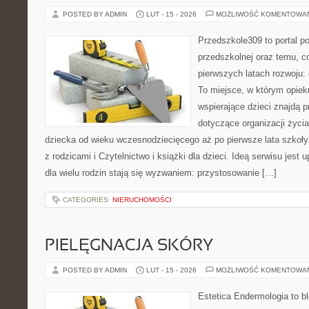
POSTED BY ADMIN
LUT - 15 - 2026
MOŻLIWOŚĆ KOMENTOWA
Przedszkole309 to portal p
przedszkolnej oraz temu, c
pierwszych latach rozwoju:
To miejsce, w którym opiek
wspierające dzieci znajdą 
dotyczące organizacji życi
dziecka od wieku wczesnodziecięcego aż po pierwsze lata szkoł
z rodzicami i Czytelnictwo i książki dla dzieci. Ideą serwisu jest
dla wielu rodzin stają się wyzwaniem: przystosowanie […]
CATEGORIES:
NIERUCHOMOŚCI
PIELĘGNACJA SKÓRY
POSTED BY ADMIN
LUT - 15 - 2026
MOŻLIWOŚĆ KOMENTOWA
Estetica Endermologia to b