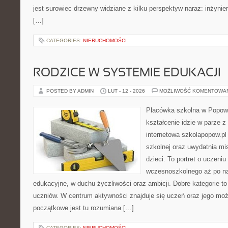
jest surowiec drzewny widziane z kilku perspektyw naraz: inżynier
[…]
CATEGORIES:
NIERUCHOMOŚCI
RODZICE W SYSTEMIE EDUKACJI
POSTED BY ADMIN
LUT - 12 - 2026
MOŻLIWOŚĆ KOMENTOWA
Placówka szkolna w Popowi
kształcenie idzie w parze z
internetowa szkolapopow.pl
szkolnej oraz uwydatnia mi
dzieci. To portret o uczeniu
wczesnoszkolnego aż po n
edukacyjne, w duchu życzliwości oraz ambicji. Dobre kategorie to
uczniów. W centrum aktywności znajduje się uczeń oraz jego moż
początkowe jest tu rozumiana […]
CATEGORIES:
NIERUCHOMOŚCI