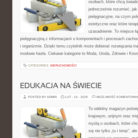
osobach, które chcą świado
jednocześnie rozumieć, jak 
pielęgnacyjne, na czym po
estetyczne oraz które tera
uzasadnienie. To miejsce ł
pielęgnacyjną z informacjami o komponentach i procesach zacho
i organizmie. Dzięki temu czytelnik może dobierać rozwiązania tra
modowe hasła. Ciekawe kategorie to Moda, Uroda, Zdrowie i Kos
CATEGORIES:
NIERUCHOMOŚCI
EDUKACJA NA ŚWIECIE
POSTED BY ADMIN
LUT - 14 - 2026
MOŻLIWOŚĆ KOMENTOWA
To oddolny magazyn poświę
krajowym, unijnym oraz mi
myślą o osobach, które chc
się nie tylko „tu i teraz”, a