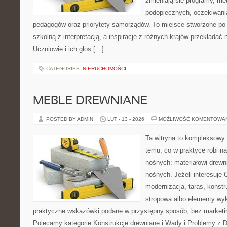
zmieniają się programy, me
podopiecznych, oczekiwani
pedagogów oraz priorytety samorządów. To miejsce stworzone po 
szkolną z interpretacją, a inspiracje z różnych krajów przekładać
Uczniowie i ich głos […]
CATEGORIES:
NIERUCHOMOŚCI
MEBLE DREWNIANE
POSTED BY ADMIN
LUT - 13 - 2026
MOŻLIWOŚĆ KOMENTOWA
Ta witryna to kompleksowy
temu, co w praktyce robi na
nośnych: materiałowi drew
nośnych. Jeżeli interesuje
modernizacja, taras, konst
stropowa albo elementy wy
praktyczne wskazówki podane w przystępny sposób, bez marketi
Polecamy kategorie Konstrukcje drewniane i Wady i Problemy z