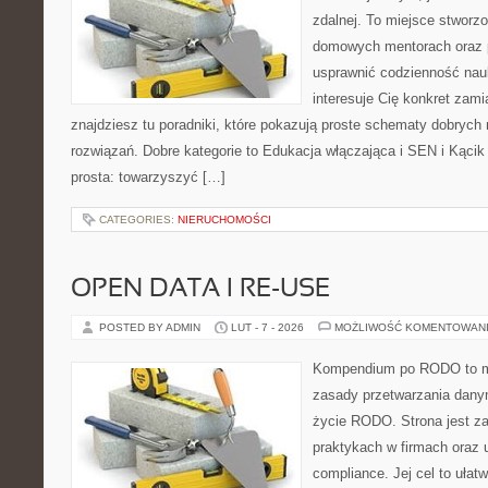
zdalnej. To miejsce stworz
domowych mentorach oraz 
usprawnić codzienność nauki
interesuje Cię konkret zami
znajdziesz tu poradniki, które pokazują proste schematy dobryc
rozwiązań. Dobre kategorie to Edukacja włączająca i SEN i Kącik 
prosta: towarzyszyć […]
CATEGORIES:
NIERUCHOMOŚCI
OPEN DATA I RE-USE
POSTED BY ADMIN
LUT - 7 - 2026
MOŻLIWOŚĆ KOMENTOWAN
Kompendium po RODO to mi
zasady przetwarzania dany
życie RODO. Strona jest z
praktykach w firmach oraz 
compliance. Jej cel to ułat