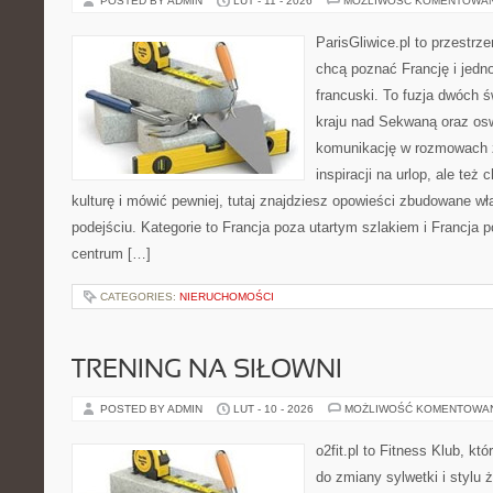
POSTED BY ADMIN
LUT - 11 - 2026
MOŻLIWOŚĆ KOMENTOWA
ParisGliwice.pl to przestrz
chcą poznać Francję i jedno
francuski. To fuzja dwóch 
kraju nad Sekwaną oraz osw
komunikację w rozmowach z
inspiracji na urlop, ale te
kulturę i mówić pewniej, tutaj znajdziesz opowieści zbudowane 
podejściu. Kategorie to Francja poza utartym szlakiem i Francja 
centrum […]
CATEGORIES:
NIERUCHOMOŚCI
TRENING NA SIŁOWNI
POSTED BY ADMIN
LUT - 10 - 2026
MOŻLIWOŚĆ KOMENTOWA
o2fit.pl to Fitness Klub, k
do zmiany sylwetki i stylu 